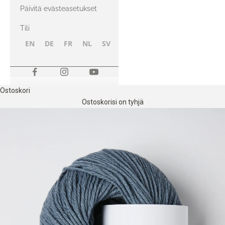
kanssa
Päivitä evästeasetukset
Tili
EN
DE
FR
NL
SV
NB
FI
Ostoskori
Ostoskorisi on tyhjä