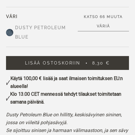
VÄRI
KATSO 66 MUUTA
VÄRIÄ
DUSTY PETROLEUM
BLUE
LISÄÄ OSTOSKORIIN
8,30 €
Käytä
100,00 €
lisää ja saat ilmaisen toimituksen EU:n
alueella!
Klo 13.00 CET mennessä tehdyt tilaukset toimitetaan
samana päivänä.
Dusty Petroleum Blue on hillitty, keskisävyinen sininen,
jossa on viileitä pohjasävyjä.
Se sijoittuu sinisen ja harmaan välimaastoon, ja sen sävy