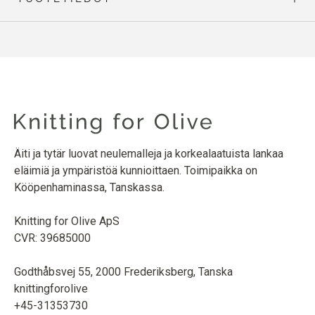
Äiti ja tytär luovat neulemalleja ja korkealaatuista lankaa
eläimiä ja ympäristöä kunnioittaen. Toimipaikka on
Kööpenhaminassa, Tanskassa.
Knitting for Olive ApS
CVR: 39685000
Godthåbsvej 55, 2000 Frederiksberg, Tanska
knittingforolive
+45-31353730