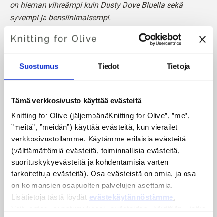
on hieman vihreämpi kuin Dusty Dove Bluella sekä
syvempi ja bensiinimaisempi.
Verrattuna Deep Petroleum Blueen se on selvästi
vaaleampi ja hillitympi.
Suostumus
Tiedot
Tietoja
Sävy
: Viileä
Värikausi
: Todellinen kesä
Sopii hyvin myös
: Pehmeä kesä
Tämä verkkosivusto käyttää evästeitä
Knitting for Olive (jäljempänäKnitting for Olive”, ”me”, 
Knitting for Olive Heavy Merino koostuu 100 %
”meitä”, ”meidän”) käyttää evästeitä, kun vierailet 
merinovillasta. Langalla on kaunis ja luonnollinen rakenne.
verkkosivustollamme. Käytämme erilaisia evästeitä 
Se on pehmeä ja herkullinen lanka, joka on hieman
(välttämättömiä evästeitä, toiminnallisia evästeitä, 
hienojakoisempi kuin ohut Merinolankamme.
suorituskykyevästeitä ja kohdentamisia varten 
tarkoitettuja evästeitä). Osa evästeistä on omia, ja osa 
Merinovillamme on peräisin Uudessa-Seelannissa
on kolmansien osapuolten palvelujen asettamia. 
kasvatetuista lampaista, joissa ei käytetä muulia. Villa
Lisätietoja tästä löydät 
evästekäytännöstämme
.
voidaan jäljittää suoraan tilalle, jolta se on peräisin. Näin
Voit antaa suostumuksesi evästeiden käyttöön, jotka 