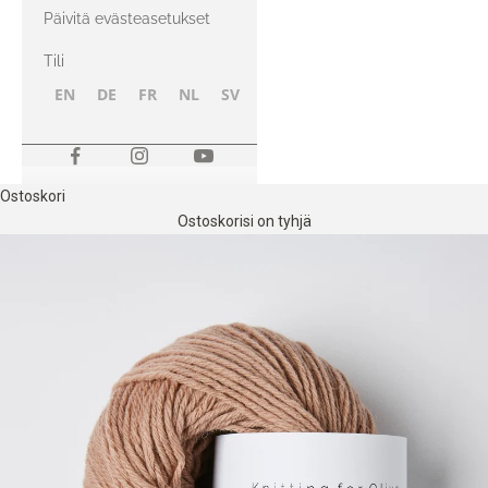
kanssa
Päivitä evästeasetukset
Tili
EN
DE
FR
NL
SV
NB
FI
Ostoskori
Ostoskorisi on tyhjä