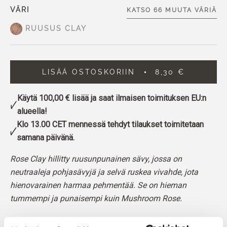
VÄRI
KATSO 66 MUUTA VÄRIÄ
RUUSUS CLAY
LISÄÄ OSTOSKORIIN
8,30 €
Käytä
100,00 €
lisää ja saat ilmaisen toimituksen EU:n
alueella!
Klo 13.00 CET mennessä tehdyt tilaukset toimitetaan
samana päivänä.
Rose Clay hillitty ruusunpunainen sävy, jossa on
neutraaleja pohjasävyjä ja selvä ruskea vivahde, jota
hienovarainen harmaa pehmentää. Se on hieman
tummempi ja punaisempi kuin Mushroom Rose.
Sävy
: Neutraali