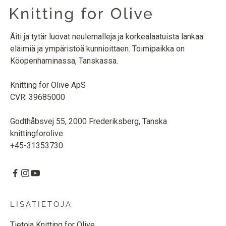
Äiti ja tytär luovat neulemalleja ja korkealaatuista lankaa
eläimiä ja ympäristöä kunnioittaen. Toimipaikka on
Kööpenhaminassa, Tanskassa.
Knitting for Olive ApS
CVR: 39685000
Godthåbsvej 55, 2000 Frederiksberg, Tanska
knittingforolive
+45-31353730
LISÄTIETOJA
Tietoja Knitting for Olive