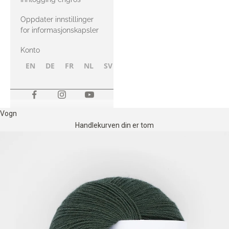
Oppdater innstillinger
for informasjonskapsler
Konto
EN
DE
FR
NL
SV
NB
FI
Vogn
Handlekurven din er tom