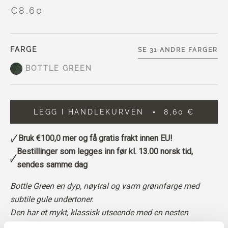
€8,60
FARGE
SE 31 ANDRE FARGER
BOTTLE GREEN
LEGG I HANDLEKURVEN
8,60 €
Bruk
€100,0
mer og få gratis frakt innen EU!
Bestillinger som legges inn før kl. 13.00 norsk tid,
sendes samme dag
Bottle Green en dyp, nøytral og varm grønnfarge med
subtile gule undertoner.
Den har et mykt, klassisk utseende med en nesten
skogaktig dybde.