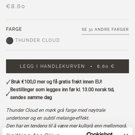
€8,60
FARGE
SE 31 ANDRE FARGER
THUNDER CLOUD
LEGG I HANDLEKURVEN
8,60 €
Bruk
€100,0
mer og få gratis frakt innen EU!
Bestillinger som legges inn før kl. 13.00 norsk tid,
sendes samme dag
Thunder Cloud en mørk grå farge med nøytrale
undertoner og en subtil melange-effekt.
Den har en tendens til å være mer kullgrå enn mellomgrå,
med et dypt og dempet utseende.