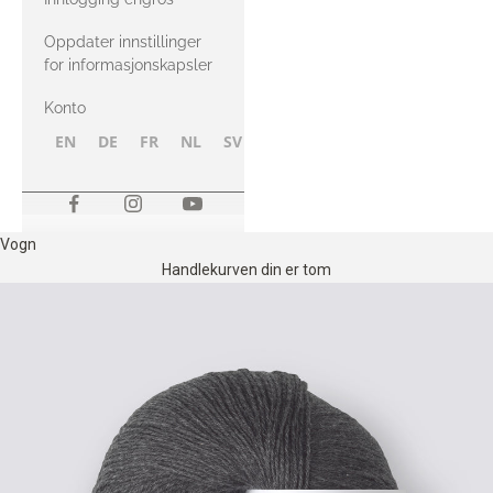
Oppdater innstillinger
for informasjonskapsler
Konto
EN
DE
FR
NL
SV
NB
FI
Vogn
Handlekurven din er tom