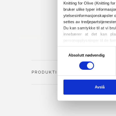
Knitting for Olive (Knitting f
bruker ulike typer informasjo
ytelsesinformasjonskapsler o
settes av tredjepartstjeneste
Du kan samtykke til at vi bru
innebærer at det kan plas
personopplysninger til de for
Du kan når som helst endre e
Valg
også finner informasjon om h
Absolutt nødvendig
av
samtykke
PRODUKTINFORMASJON
Avslå