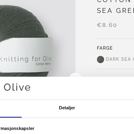
SEA GRE
€8,60
FARGE
DARK SEA
LEGG I 
Bruk
€100,0
mer
Detaljer
Bestillinger som
sendes samme
Dark Sea Green
e
ormasjonskapsler