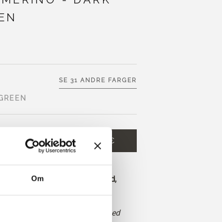
EN
SE 31 ANDRE FARGER
 GREEN
HANDLEKURVEN
8,60 €
 og få gratis frakt innen EU!
Om
 legges inn før kl. 13.00 norsk tid,
 dag
n dempet, jordnær grønnfarge med