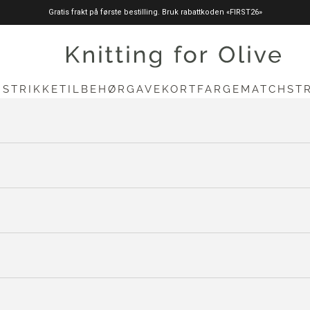
Gratis frakt på første bestilling. Bruk rabattkoden «FIRST26»
knittingforolive.com
N
STRIKKETILBEHØR
GAVEKORT
FARGEMATCH
ST