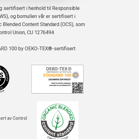
ig sertifisert i henhold til Responsible
S), og bomullen vår er sertifisert i
ic Blended Content Standard (OCS), som
Control Union,
CU 1276494.
D 100 by OEKO-TEX®-sertifisert
ert av Control