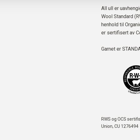
All ull er uavheng
Wool Standard (RW
henhold til Organ
er sertifisert av 
Garnet er
STANDAR
RWS og OCS sertifis
Union,
CU 1276494