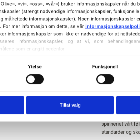
nøytrale til svakt
or Olive», «vi», «oss», «vår») bruker informasjonskapsler når du b
diskret preg med 
nskapsler (strengt nødvendige informasjonskapsler, funksjonelle 
g målrettede informasjonskapsler). Noen informasjonskapsler e
Fargetone
: Nøytra
r. For mer informasjon om dette, se vår 
informasjonskapselpol
ker informasjonskapsler som ikke er nødvendige for at nettstede
Fargesesong
: Mi
seres informasjonskapsler, og at vi, som behandlingsans
Passer også godt 
målene som er angitt nedenfor.
ller trekke tilbake ditt samtykke via vår 
retningslinjer for 
Knitting for Olive
vordan du blokkerer og sletter informasjonskapsler.
Ytelse
Funksjonell
blanding av 70 % 
sertifisert merinou
spenstighet og ela
et herlig bomulls
er perfekt til hve
Tillat valg
Merinoullen vår k
spinneriet vårt f
standarder og ska