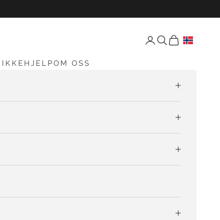
Åpne konto-siden
Åpne søk
Åpen vogn
RIKKEHJELP
OM OSS