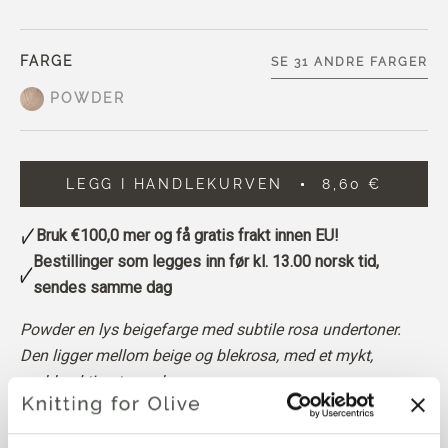
FARGE
SE 31 ANDRE FARGER
POWDER
LEGG I HANDLEKURVEN
8,60 €
Bruk
€100,0
mer og få gratis frakt innen EU!
Bestillinger som legges inn før kl. 13.00 norsk tid,
sendes samme dag
Powder en lys beigefarge med subtile rosa undertoner.
Den ligger mellom beige og blekrosa, med et mykt,
pudderaktig utseende.
Fargetone
: Nøytral