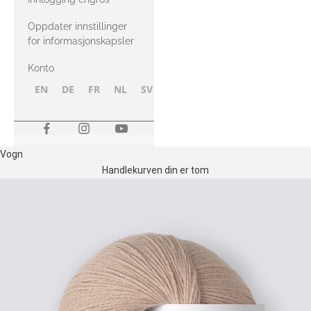
Oppdater innstillinger
for informasjonskapsler
Konto
EN
DE
FR
NL
SV
NB
FI
Vogn
Handlekurven din er tom