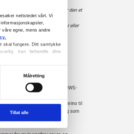
g gråaktig fargetone, noe som gir den et
esøker nettstedet vårt. Vi 
tseende.
informasjonskapsler, 
sert og raffinert, snarere enn klar eller
r våre egne, mens andre 
icy
.
t skal fungere. Ditt samtykke 
varlig, kan behandle dine 
 Ekte sommer
s sommer
informasjonskapsler
, hvor du 
Målretting
 Cotton Merino er en myk og lett
OCS-sertifisert bomull og
30 % RWS-
ll
. Ullen tilfører bomullsgarnet
stisitet, noe som gjør Cotton Merino til
garn som kan brukes året rundt og som
Tillat alle
rdagsplagg.