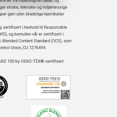
ommer fra mulesingfrei sauer, og
ølger etiske, tekniske og miljømessige
per garn uten skadelige kjemikalier.
ig sertifisert i henhold til Responsible
S), og bomullen vår er sertifisert i
ic Blended Content Standard (OCS), som
Control Union,
CU 1276494.
D 100 by OEKO-TEX®-sertifisert