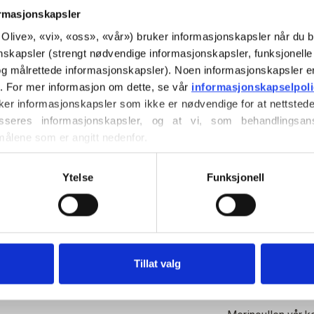
undertoner.
ormasjonskapsler
Den har en tydeli
or Olive», «vi», «oss», «vår») bruker informasjonskapsler når du b
rolig og diskret u
nskapsler (strengt nødvendige informasjonskapsler, funksjonelle 
Lyden virker balan
g målrettede informasjonskapsler). Noen informasjonskapsler e
levende.
r. For mer informasjon om dette, se vår 
informasjonskapselpol
ker informasjonskapsler som ikke er nødvendige for at nettstede
Hue
: Kult
seres informasjonskapsler, og at vi, som behandlingsans
Fargesesongen
:
målene som er angitt nedenfor.
Også fint for
: Ly
ller trekke tilbake ditt samtykke via vår 
retningslinjer for 
vordan du blokkerer og sletter informasjonskapsler.
Ytelse
Funksjonell
Knitting for Olive
blanding av 70 % 
sertifisert merinou
spenstighet og ela
et herlig bomulls
Tillat valg
er perfekt til hve