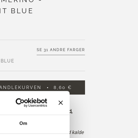
NT BLUE
SE 31 ANDRE FARGER
 BLUE
HANDLEKURVEN
8,60 €
 og få gratis frakt innen EU!
 legges inn før kl. 13.00 norsk tid,
 dag
Om
 dempet, mellomlys blåfarge med kalde