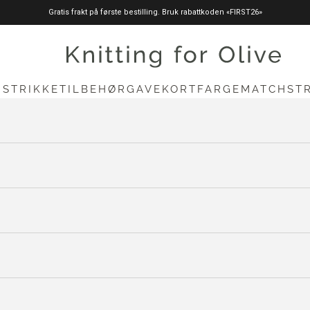
Gratis frakt på første bestilling. Bruk rabattkoden «FIRST26»
knittingforolive.com
N
STRIKKETILBEHØR
GAVEKORT
FARGEMATCH
ST