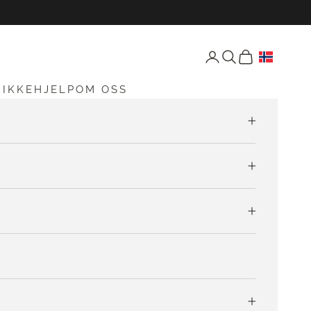
Åpne konto-siden
Åpne søk
Åpen vogn
RIKKEHJELP
OM OSS