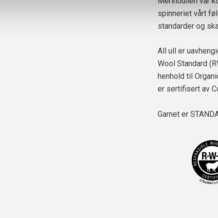
Merinoullen vår k
spinneriet vårt f
standarder og ska
All ull er uavheng
Wool Standard (RW
henhold til Organ
er sertifisert av 
Garnet er
STANDAR