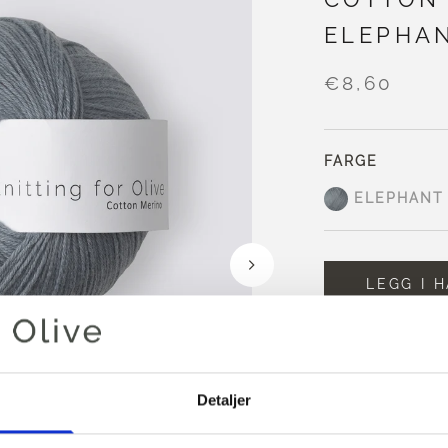
ELEPHA
€8,60
FARGE
ELEPHANT
LEGG I 
Bruk
€100,0
mer
Bestillinger som
sendes samme
Detaljer
Elephant Blue en