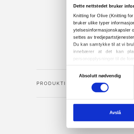
Dette nettstedet bruker inf
Knitting for Olive (Knitting f
bruker ulike typer informasjo
ytelsesinformasjonskapsler o
settes av tredjepartstjeneste
Du kan samtykke til at vi bru
innebærer at det kan plas
personopplysninger til de for
Du kan når som helst endre e
Valg
også finner informasjon om h
Absolutt nødvendig
av
samtykke
PRODUKTINFORMASJON
Avslå