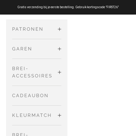
Ga verder naar inhoud
Gratis verzending bij je eerste bestelling. Gebruik kortingscode ”FIRST26”
PATRONEN
GAREN
VOLWASSENEN
Truien en
MERINO
BREI-
KINDEREN
Vesten
ACCESSOIRES
EN BABY'S
Tops
PURE SILK
Jurken en
NAALDEN EN
CADEAUBON
Accessoires
Rokken
DRADEN
COTTON
Jumpsuits
MERINO
KLEURMATCH
en Rompers
ANDER
GEREEDSCHAP
NO WASTE
Broeken en
MATCH
BREI-