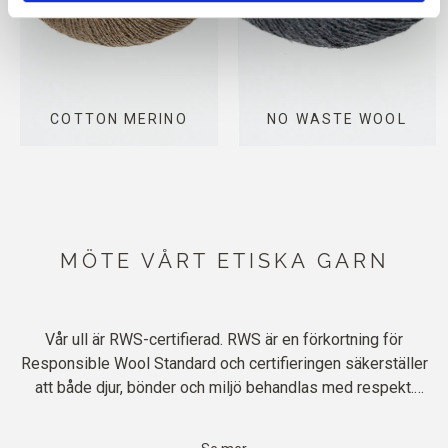
COTTON MERINO
NO WASTE WOOL
MÖTE VÅRT ETISKA GARN
Vår ull är RWS-certifierad. RWS är en förkortning för
Responsible Wool Standard och certifieringen säkerställer
att både djur, bönder och miljö behandlas med respekt.
Listan med krav på RWS-certifierad ull är lång. I korthet
skyddar certifieringen djurens fem friheter, vilket innebär