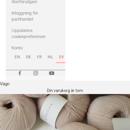
Återförsäljare
med Heavy
Inloggning för
Merino
partihandel
Uppdatera
cookiepreferenser
Konto
EN
DE
FR
NL
SV
NB
FI
Vagn
Din varukorg är tom