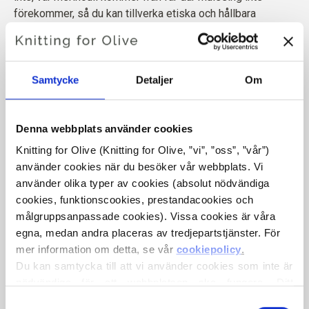
förekommer, så du kan tillverka etiska och hållbara
stickade plagg med vårt garn.
100 % mulesingfrei merinoull, Oeko-Tex Standard
Samtycke
Detaljer
Om
100
3 mm
250m | fingerfärgsvikt
Denna webbplats använder cookies
28 m och 38 varv = 10 cm
Knitting for Olive (Knitting for Olive, ”vi”, ”oss”, ”vår”) 
Handtvättas i kallt vatten, torktumlas plant
använder cookies när du besöker vår webbplats. Vi 
50g
använder olika typer av cookies (absolut nödvändiga 
cookies, funktionscookies, prestandacookies och 
målgruppsanpassade cookies). Vissa cookies är våra 
egna, medan andra placeras av tredjepartstjänster. För 
UTFORSKA VÅRA GARNER
mer information om detta, se vår 
cookiepolicy
.
Du kan samtycka till att vi använder cookies som inte är 
nödvändiga för att webbplatsen ska fungera. Ditt 
samtycke innebär att cookies får placeras och att vi, i 
Val