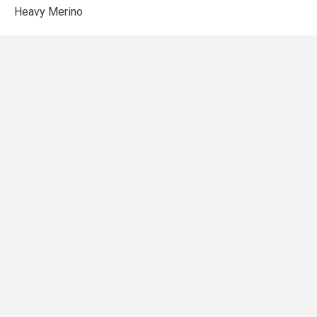
Heavy Merino
BUTIK
Mönster
Tillbehör för stickning
Presentkort
Färgmatchning
EUR