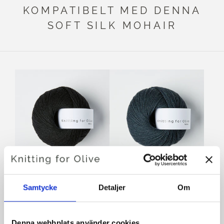
KOMPATIBELT MED DENNA
SOFT SILK MOHAIR
KNITTING FOR OLIVE
KNITTING FOR OLIVE
MERINO - LICORICE
MERINO - DEEP
Samtycke
Detaljer
Om
PETROLEUM BLUE
SALE PRICE
€8,60
SALE PRICE
€8,60
Denna webbplats använder cookies