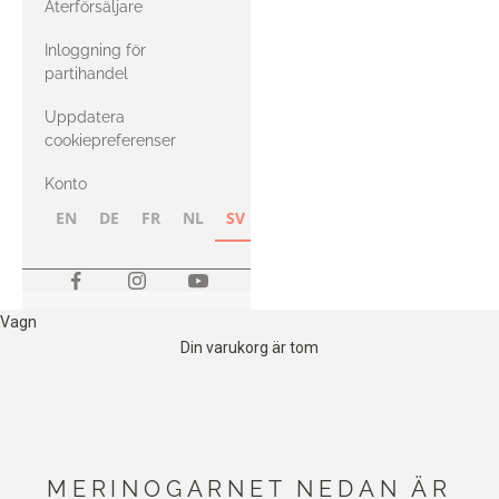
Återförsäljare
med Heavy
Inloggning för
Merino
partihandel
Uppdatera
cookiepreferenser
Konto
EN
DE
FR
NL
SV
NB
FI
Vagn
Din varukorg är tom
MERINOGARNET NEDAN ÄR