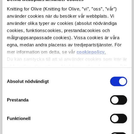
Knitting for Olive (Knitting for Olive, ”vi”, ”oss”, ”vår”) 
använder cookies när du besöker vår webbplats. Vi 
använder olika typer av cookies (absolut nödvändiga 
cookies, funktionscookies, prestandacookies och 
målgruppsanpassade cookies). Vissa cookies är våra 
egna, medan andra placeras av tredjepartstjänster. För 
mer information om detta, se vår 
cookiepolicy
.
KNITTING FOR OLIVE
KNITTING FOR OLIVE
Du kan samtycka till att vi använder cookies som inte är 
MERINO - SLATE GREEN
MERINO - MIDNIGHT
nödvändiga för att webbplatsen ska fungera. Ditt 
SALE PRICE
SALE PRICE
€8,60
€8,60
samtycke innebär att cookies får placeras och att vi, i 
Val
egenskap av personuppgiftsansvarig, får behandla dina 
Absolut nödvändigt
av
personuppgifter för de ändamål som anges nedan.
samtycke
Du kan när som helst ändra eller återkalla ditt samtycke 
Prestanda
via vår 
cookiepolicy
, där du också hittar information om 
hur du blockerar och raderar cookies.
Funktionell