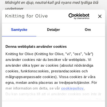
Midnight en djup, neutral-kall grå nyans med tydliga blå
undertoner.
Den tenderar mot ett djupt, dämpat navy blue, men
uppfattas ändå som grå med ett mjukt, återhållsamt
utseende.
Samtycke
Detaljer
Om
Nyans: Neutral-kall
Färg säsong
: Äkta vinter
Denna webbplats använder cookies
Passar även bra till
: Ljus vinter och Mörk vinter
Knitting for Olive (Knitting for Olive, ”vi”, ”oss”, ”vår”) 
använder cookies när du besöker vår webbplats. Vi 
Knitting for Olive Heavy Merino består av 100% merinoull.
använder olika typer av cookies (absolut nödvändiga 
Garnet har en vacker och naturlig struktur. Det är ett mjukt
cookies, funktionscookies, prestandacookies och 
och läckert garn, något mindre fint än vår tunna Merino.
målgruppsanpassade cookies). Vissa cookies är våra 
egna, medan andra placeras av tredjepartstjänster. För 
mer information om detta, se vår 
cookiepolicy
.
Vår merinoull kommer från får som fötts upp i Nya
Du kan samtycka till att vi använder cookies som inte är 
Zeeland, där mulesing inte förekommer. Ullen kan spåras
nödvändiga för att webbplatsen ska fungera. Ditt 
direkt tillbaka till den gård den kommer från. På så sätt vet
samtycke innebär att cookies får placeras och att vi, i 