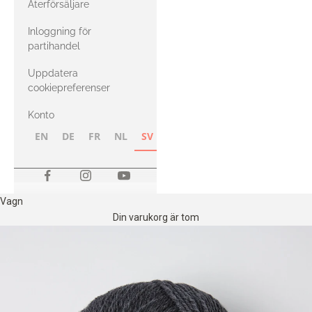
Återförsäljare
med Heavy
Inloggning för
Merino
partihandel
Uppdatera
cookiepreferenser
Konto
EN
DE
FR
NL
SV
NB
FI
Vagn
Din varukorg är tom