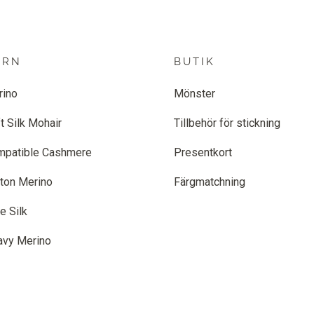
ARN
BUTIK
rino
Mönster
t Silk Mohair
Tillbehör för stickning
mpatible Cashmere
Presentkort
ton Merino
Färgmatchning
e Silk
avy Merino