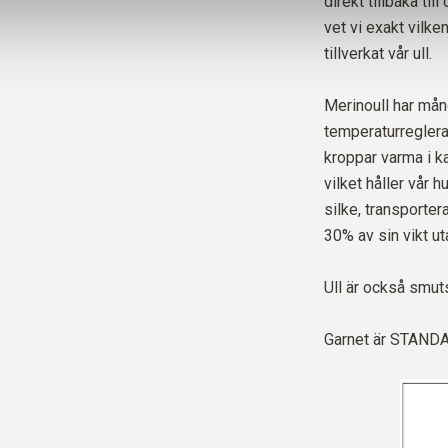
direkt tillbaka ti
vet vi exakt vilke
tillverkat vår ull.
Merinoull har mån
temperaturregleran
kroppar varma i ka
vilket håller vår 
silke, transporter
30% av sin vikt ut
Ull är också smut
Garnet är
STANDAR