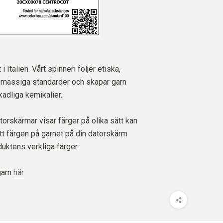
 i Italien. Vårt spinneri följer etiska,
ömässiga standarder och skapar garn
skadliga kemikalier.
orskärmar visar färger på olika sätt kan
att färgen på garnet på din datorskärm
uktens verkliga färger.
garn
här