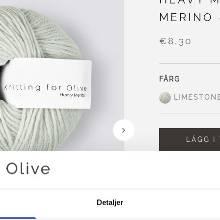
MERINO 
€8,30
FÄRG
LIMESTON
LÄGG I
Handla för ytte
EU!
Beställningar s
Detaljer
samma dag