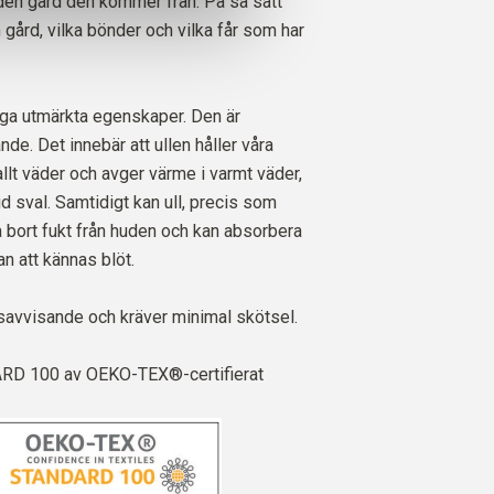
ll den gård den kommer från. På så sätt
n gård, vilka bönder och vilka får som har
ga utmärkta egenskaper. Den är
de. Det innebär att ullen håller våra
llt väder och avger värme i varmt väder,
hud sval. Samtidigt kan ull, precis som
a bort fukt från huden och kan absorbera
an att kännas blöt.
savvisande och kräver minimal skötsel.
D 100 av OEKO-TEX®-certifierat