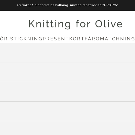
Fri frakt på din första beställning. Använd rabattkoden ”FIRST26”
stickningförolive.com
FÖR STICKNING
PRESENTKORT
FÄRGMATCHNIN