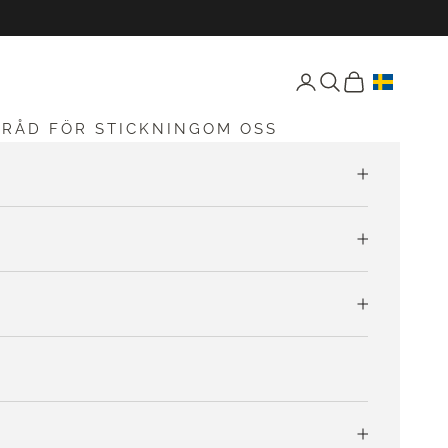
Öppna konto-sida
Öppen sökning
Öppna vagnen
G
RÅD FÖR STICKNING
OM OSS