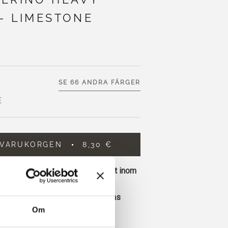
- LIMESTONE
SE 66 ANDRA FÄRGER
E
 VARUKORGEN
8,30 €
rligare
100,00 €
och få gratis frakt inom
om görs före kl. 13.00 CET skickas
Om