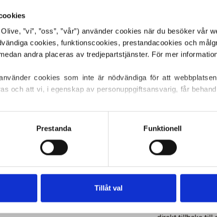
Limestone en sval
cookies
subtila gröna und
Den förblir tydlig
or Olive, ”vi”, ”oss”, ”vår”) använder cookies när du besöker vår w
ett dämpat och n
ödvändiga cookies, funktionscookies, prestandacookies och målg
Nyans: Kall
 använder cookies som inte är nödvändiga för att webbplatsen
Färgtyp
: Äkta s
ras och att vi, i egenskap av personuppgiftsansvarig, får behandl
Passar även bra f
vinter
ller återkalla ditt samtycke via vår 
cookiepolicy
, där du också
s.
Prestanda
Funktionell
Knitting for Oliv
merinoull. Garnet 
är ett mjukt och l
tunna Merino.
Tillåt val
Vår merinoull kom
Zeeland, där mule