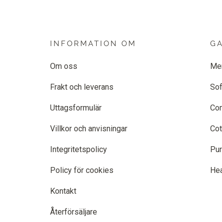
INFORMATION OM
G
Om oss
Me
Frakt och leverans
Sof
Uttagsformulär
Co
Villkor och anvisningar
Cot
Integritetspolicy
Pur
Policy för cookies
He
Kontakt
Återförsäljare