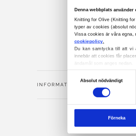
Denna webbplats använder 
Knitting for Olive (Knitting f
typer av cookies (absolut n
cookiepolicy
.
Du kan samtycka till att vi
innebär att cookies får place
ändamål som anges nedan.
Du kan när som helst ändra e
Val
blockerar och raderar cookie
Absolut nödvändigt
av
INFORMATION OM PRODUKTEN
samtycke
Förneka