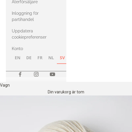
Återförsäljare
med Heavy
Inloggning för
Merino
partihandel
Uppdatera
cookiepreferenser
Konto
EN
DE
FR
NL
SV
NB
FI
Vagn
Din varukorg är tom