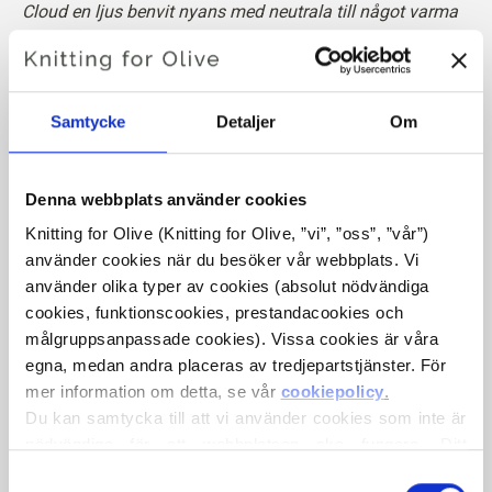
Cloud en ljus benvit nyans med neutrala till något varma
och subtila rosa undertoner.
Den har en mjuk, balanserad ton som varken lutar starkt
åt det kalla eller varma hållet.
Samtycke
Detaljer
Om
Nyans
: Neutral
Färgtyp
: Ljus sommar
Denna webbplats använder cookies
Passar även bra för
: Ljus vår
Knitting for Olive (Knitting for Olive, ”vi”, ”oss”, ”vår”) 
använder cookies när du besöker vår webbplats. Vi 
Knitting for Olive Heavy Merino består av 100% merinoull.
använder olika typer av cookies (absolut nödvändiga 
Garnet har en vacker och naturlig struktur. Det är ett mjukt
cookies, funktionscookies, prestandacookies och 
och läckert garn, något mindre fint än vår tunna Merino.
målgruppsanpassade cookies). Vissa cookies är våra 
egna, medan andra placeras av tredjepartstjänster. För 
Vår merinoull kommer från får som fötts upp i Nya
mer information om detta, se vår 
cookiepolicy
.
Zeeland, där mulesing inte förekommer. Ullen kan spåras
Du kan samtycka till att vi använder cookies som inte är 
direkt tillbaka till den gård den kommer från. På så sätt vet
nödvändiga för att webbplatsen ska fungera. Ditt 
vi exakt vilken gård, vilka bönder och vilka får som har
samtycke innebär att cookies får placeras och att vi, i 
Val