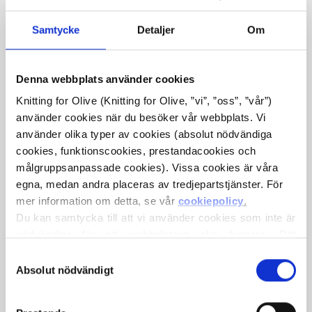
Samtycke
Detaljer
Om
Denna webbplats använder cookies
Knitting for Olive (Knitting for Olive, ”vi”, ”oss”, ”vår”) 
använder cookies när du besöker vår webbplats. Vi 
KNITTING FOR OLIVE
KNITTING FOR OLIVE
MERINO - CLOUD
MERINO - SNOWFLAKE
använder olika typer av cookies (absolut nödvändiga 
SALE PRICE
SALE PRICE
€8,60
€8,60
cookies, funktionscookies, prestandacookies och 
målgruppsanpassade cookies). Vissa cookies är våra 
egna, medan andra placeras av tredjepartstjänster. För 
mer information om detta, se vår 
cookiepolicy
.
Du kan samtycka till att vi använder cookies som inte är 
nödvändiga för att webbplatsen ska fungera. Ditt 
samtycke innebär att cookies får placeras och att vi, i 
Val
egenskap av personuppgiftsansvarig, får behandla dina 
Absolut nödvändigt
av
personuppgifter för de ändamål som anges nedan.
samtycke
Du kan när som helst ändra eller återkalla ditt samtycke 
KNITTING FOR OLIVE
KNITTING FOR OLIVE