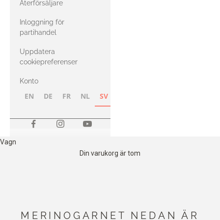
Återförsäljare
med Heavy
Inloggning för
Merino
partihandel
Uppdatera
cookiepreferenser
Konto
EN
DE
FR
NL
SV
NB
FI
Vagn
Din varukorg är tom
MERINOGARNET NEDAN ÄR