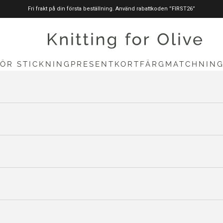
Fri frakt på din första beställning. Använd rabattkoden ”FIRST26”
stickningförolive.com
FÖR STICKNING
PRESENTKORT
FÄRGMATCHNIN