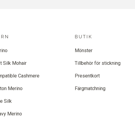
ARN
BUTIK
rino
Mönster
t Silk Mohair
Tillbehör för stickning
mpatible Cashmere
Presentkort
ton Merino
Färgmatchning
e Silk
avy Merino