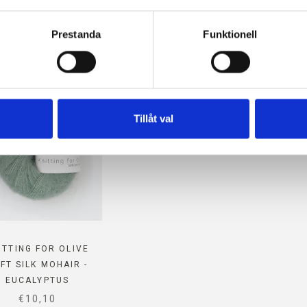
ller återkalla ditt samtycke via vår 
cookiepolicy
, där du också
MPATIBELT MED DETTA MER
s.
Prestanda
Funktionell
Tillåt val
ITTING FOR OLIVE
FT SILK MOHAIR -
EUCALYPTUS
SALE PRICE
€10,10