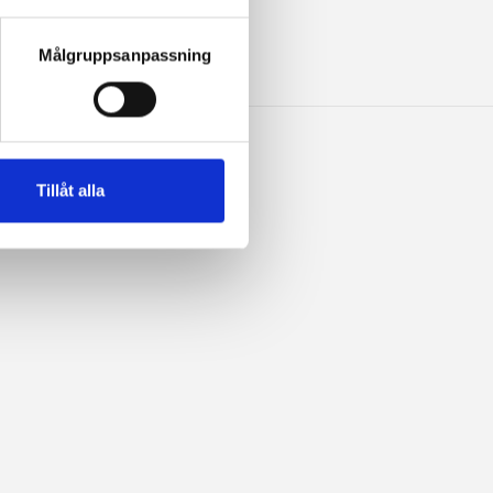
 hittar information om hur du 
INO
Målgruppsanpassning
Tillåt alla