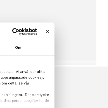
Om
ebbplats. Vi använder olika 
ruppsanpassade cookies). 
Vissa cookies är våra egna, medan andra placeras av tredjepartstjänster. För mer information om detta, se vår 
 ska fungera. Ditt samtycke 
a dina personuppgifter för de 
AN ÄR