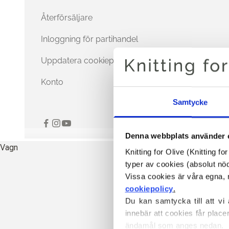
Återförsäljare
Inloggning för partihandel
Uppdatera cookiepreferenser
Konto
Samtycke
Denna webbplats använder 
Vagn
Knitting for Olive (Knitting f
typer av cookies (absolut n
cookiepolicy
.
Du kan samtycka till att vi
innebär att cookies får place
ändamål som anges nedan.
GARN