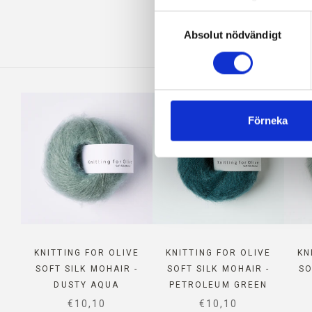
Du kan när som helst ändra e
Val
KO
blockerar och raderar cookie
Absolut nödvändigt
av
samtycke
Förneka
KNITTING FOR OLIVE
KNITTING FOR OLIVE
KN
SOFT SILK MOHAIR -
SOFT SILK MOHAIR -
SO
DUSTY AQUA
PETROLEUM GREEN
SALE PRICE
SALE PRICE
€10,10
€10,10