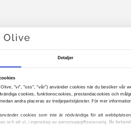
Detaljer
cookies
or Olive, ”vi”, ”oss”, ”vår”) använder cookies när du besöker vår w
Din varukorg är tom
ödvändiga cookies, funktionscookies, prestandacookies och målg
 använder cookies som inte är nödvändiga för att webbplatsen
ras och att vi, i egenskap av personuppgiftsansvarig, får behandl
ET SOFT SILK MOHAIR NED