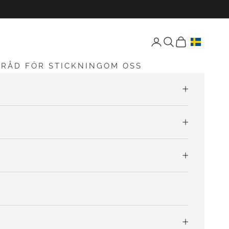
Öppna konto-sida
Öppen sökning
Öppna vagnen
G
RÅD FÖR STICKNING
OM OSS