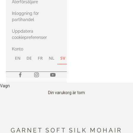
Återförsäljare
med Heavy
Inloggning för
Merino
partihandel
Uppdatera
cookiepreferenser
Konto
EN
DE
FR
NL
SV
NB
FI
Vagn
Din varukorg är tom
GARNET SOFT SILK MOHAIR