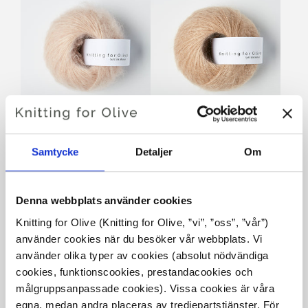
KNITTING FOR OLIVE
KNITTING FOR OLIVE
SOFT SILK MOHAIR -
SOFT SILK MOHAIR -
Samtycke
Detaljer
Om
MJUK ROS
MUSHROOM ROSE
SALE PRICE
SALE PRICE
€10,10
€10,10
Denna webbplats använder cookies
Knitting for Olive (Knitting for Olive, ”vi”, ”oss”, ”vår”) 
använder cookies när du besöker vår webbplats. Vi 
använder olika typer av cookies (absolut nödvändiga 
cookies, funktionscookies, prestandacookies och 
målgruppsanpassade cookies). Vissa cookies är våra 
egna, medan andra placeras av tredjepartstjänster. För 