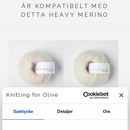
ÄR KOMPATIBELT MED
DETTA HEAVY MERINO
KNITTING FOR OLIVE
KNITTING FOR OLIVE
SOFT SILK MOHAIR -
SOFT SILK MOHAIR -
Samtycke
Detaljer
Om
CLOUD
CREAM
SALE PRICE
SALE PRICE
€10,10
€10,10