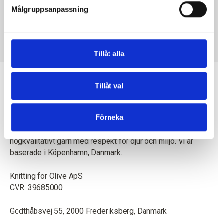
Målgruppsanpassning
KNITTING FOR OLIVE
KNITTING FOR OLIVE
SOFT SILK MOHAIR -
SOFT SILK MOHAIR -
SNOWFLAKE
UNDYED
SALE PRICE
SALE PRICE
€10,10
€10,10
Tillåt alla
Tillåt val
Förneka
En mor och dotter skapar tillsammans stickmönster och
högkvalitativt garn med respekt för djur och miljö. Vi är
baserade i Köpenhamn, Danmark.
Knitting for Olive ApS
CVR: 39685000
Godthåbsvej 55, 2000 Frederiksberg, Danmark