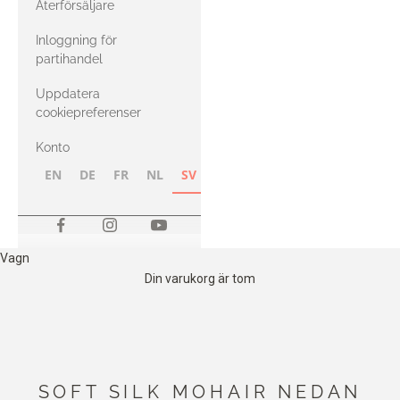
Återförsäljare
med Heavy
Inloggning för
Merino
partihandel
Uppdatera
cookiepreferenser
Konto
EN
DE
FR
NL
SV
NB
FI
Vagn
Din varukorg är tom
SOFT SILK MOHAIR NEDAN