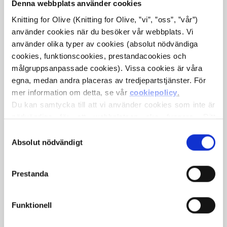
Denna webbplats använder cookies
Knitting for Olive (Knitting for Olive, ”vi”, ”oss”, ”vår”) 
använder cookies när du besöker vår webbplats. Vi 
använder olika typer av cookies (absolut nödvändiga 
cookies, funktionscookies, prestandacookies och 
målgruppsanpassade cookies). Vissa cookies är våra 
egna, medan andra placeras av tredjepartstjänster. För 
mer information om detta, se vår 
cookiepolicy
.
KNITTING FOR OLIVE
KNITTING FOR OLIVE
Du kan samtycka till att vi använder cookies som inte är 
SOFT SILK MOHAIR -
SOFT SILK MOHAIR -
BALLERINA
MJUK ROS
nödvändiga för att webbplatsen ska fungera. Ditt 
SALE PRICE
SALE PRICE
€10,10
€10,10
samtycke innebär att cookies får placeras och att vi, i 
Val
egenskap av personuppgiftsansvarig, får behandla dina 
Absolut nödvändigt
av
personuppgifter för de ändamål som anges nedan.
samtycke
Du kan när som helst ändra eller återkalla ditt samtycke 
Prestanda
via vår 
cookiepolicy
, där du också hittar information om 
hur du blockerar och raderar cookies.
Funktionell