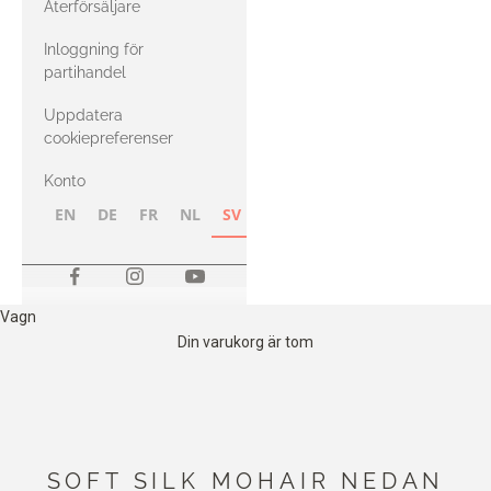
Återförsäljare
med Heavy
Inloggning för
Merino
partihandel
Uppdatera
cookiepreferenser
Konto
EN
DE
FR
NL
SV
NB
FI
Vagn
Din varukorg är tom
SOFT SILK MOHAIR NEDAN