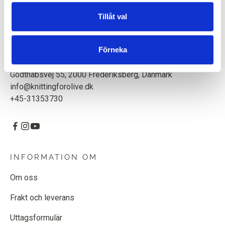
högkvalitativt garn med respekt för djur och miljö. Vi är
baserade i Köpenhamn, Danmark.
Tillåt val
Knitting for Olive ApS
Förneka
CVR: 39685000
Godthåbsvej 55, 2000 Frederiksberg, Danmark
info@knittingforolive.dk
+45-31353730
INFORMATION OM
Om oss
Frakt och leverans
Uttagsformulär