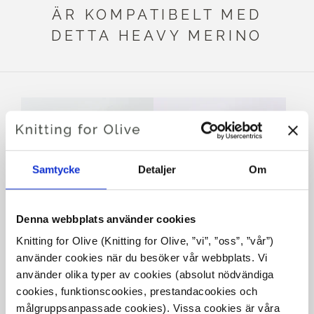
ÄR KOMPATIBELT MED
DETTA HEAVY MERINO
Samtycke
Detaljer
Om
Denna webbplats använder cookies
Knitting for Olive (Knitting for Olive, ”vi”, ”oss”, ”vår”) 
KNITTING FOR OLIVE
KNITTING FOR OLIVE
använder cookies när du besöker vår webbplats. Vi 
SOFT SILK MOHAIR -
SOFT SILK MOHAIR -
DUSTY ARTICHOKE
DUSTY AQUA
använder olika typer av cookies (absolut nödvändiga 
SALE PRICE
SALE PRICE
€10,10
€10,10
cookies, funktionscookies, prestandacookies och 
målgruppsanpassade cookies). Vissa cookies är våra 