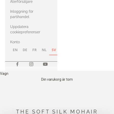
Återförsäljare
med Heavy
Inloggning för
Merino
partihandel
Uppdatera
cookiepreferenser
Konto
EN
DE
FR
NL
SV
NB
FI
Vagn
Din varukorg är tom
THE SOFT SILK MOHAIR