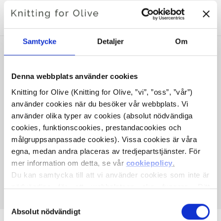
KOMPATIBEL MED MERINO
Samtycke
Detaljer
Om
Denna webbplats använder cookies
Knitting for Olive (Knitting for Olive, ”vi”, ”oss”, ”vår”) 
använder cookies när du besöker vår webbplats. Vi 
använder olika typer av cookies (absolut nödvändiga 
cookies, funktionscookies, prestandacookies och 
målgruppsanpassade cookies). Vissa cookies är våra 
egna, medan andra placeras av tredjepartstjänster. För 
KNITTING FOR OLIVE
mer information om detta, se vår 
cookiepolicy
.
SOFT SILK MOHAIR - PINK
Du kan samtycka till att vi använder cookies som inte är 
DAISIES
nödvändiga för att webbplatsen ska fungera. Ditt 
SALE PRICE
€10,10
samtycke innebär att cookies får placeras och att vi, i 
Val
egenskap av personuppgiftsansvarig, får behandla dina 
Absolut nödvändigt
av