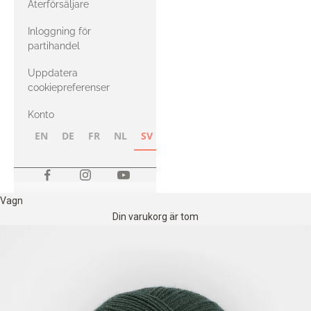
Återförsäljare
med Heavy
Inloggning för
Merino
partihandel
Uppdatera
cookiepreferenser
Konto
EN
DE
FR
NL
SV
NB
FI
Vagn
Din varukorg är tom