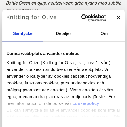
Bottle Green en djup, neutral-varm grön nyans med subtila
gula undertoner.
Den har ett mjukt, klassiskt utseende med ett nästan
skogsliknande djup.
Samtycke
Detaljer
Om
Nyans
: Neutral-varm
Färgtyp
: Mjuk höst
Denna webbplats använder cookies
Passar även bra till
: Mörk höst
Knitting for Olive (Knitting for Olive, ”vi”, ”oss”, ”vår”) 
Knitting for Olive Cotton Merino en mjuk och lätt blandning
använder cookies när du besöker vår webbplats. Vi 
använder olika typer av cookies (absolut nödvändiga 
av 70 % OCS-certifierad bomull och
30 % RWS-certifierad
cookies, funktionscookies, prestandacookies och 
merinoull
. Ullen ger bomullen spänst och elasticitet, vilket
målgruppsanpassade cookies). Vissa cookies är våra 
gör vårt Cotton Merino till Cotton Merino härligt garn med
egna, medan andra placeras av tredjepartstjänster. För 
övervägande bomull som kan användas året runt och som
mer information om detta, se vår 
cookiepolicy
.
passar perfekt till vardagskläder.
Du kan samtycka till att vi använder cookies som inte är 
nödvändiga för att webbplatsen ska fungera. Ditt 
Vår merinoull kommer från mulesingfrei får och vårt
samtycke innebär att cookies får placeras och att vi, i 
Val