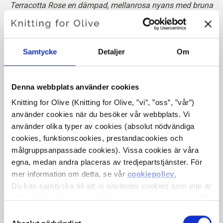
Terracotta Rose en dämpad, mellanrosa nyans med bruna
undertoner.
Den har en jordnära karaktär med ett mjukt,
terrakottaliknande djup.
Samtycke
Detaljer
Om
Hue
: Neutral-varm
Färgsäsongen
: Mild höst
Denna webbplats använder cookies
Passar också bra för
: Äkta höst och mild sommar
Knitting for Olive (Knitting for Olive, ”vi”, ”oss”, ”vår”) 
använder cookies när du besöker vår webbplats. Vi 
Knitting for Olive Cotton Merino är en mjuk och lätt
använder olika typer av cookies (absolut nödvändiga 
blandning av 70% bomull och
30 % RWS certifierad
cookies, funktionscookies, prestandacookies och 
merinoull
. Ullen ger bomullen spänst och elasticitet, vilket
målgruppsanpassade cookies). Vissa cookies är våra 
gör vårt Cotton Merino till ett härligt bomullsgarn som kan
egna, medan andra placeras av tredjepartstjänster. För 
användas året runt och som passar perfekt till
mer information om detta, se vår 
cookiepolicy
.
vardagsplagg.
Du kan samtycka till att vi använder cookies som inte är 
nödvändiga för att webbplatsen ska fungera. Ditt 
samtycke innebär att cookies får placeras och att vi, i 
Vår merinoull kommer från mulesingfrei får och vårt
Val
egenskap av personuppgiftsansvarig, får behandla dina 