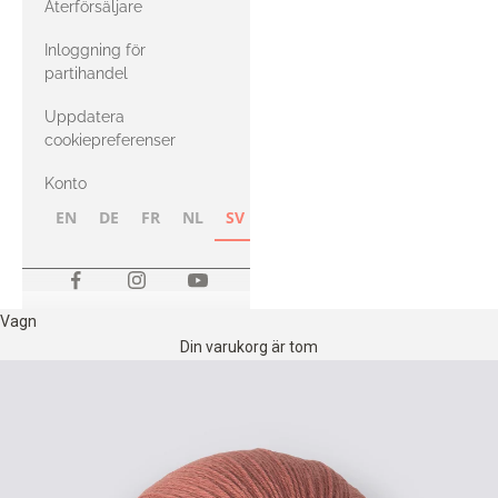
Återförsäljare
med Heavy
Inloggning för
Merino
partihandel
Uppdatera
cookiepreferenser
Konto
EN
DE
FR
NL
SV
NB
FI
Vagn
Din varukorg är tom