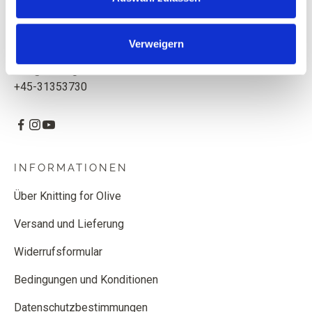
Knitting for Olive ApS
CVR: 39685000
Verweigern
Godthåbsvej 55, 2000 Frederiksberg, Dänemark
info@knittingforolive.dk
+45-31353730
INFORMATIONEN
Über Knitting for Olive
Versand und Lieferung
Widerrufsformular
Bedingungen und Konditionen
Datenschutzbestimmungen