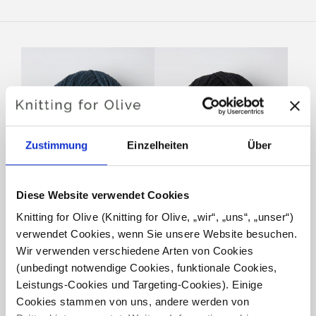
Zustimmung
Einzelheiten
Über
Diese Website verwendet Cookies
KNITTING FOR OLIVE
KNITTING FOR OLIVE
HEAVY MERINO - DEEP
HEAVY MERINO - COAL
Knitting for Olive (Knitting for Olive, „wir“, „uns“, „unser“) 
PETROLEUM BLUE
SALE PRICE
€8,30
verwendet Cookies, wenn Sie unsere Website besuchen. 
SALE PRICE
€8,30
Wir verwenden verschiedene Arten von Cookies 
(unbedingt notwendige Cookies, funktionale Cookies, 
Leistungs-Cookies und Targeting-Cookies). Einige 
Cookies stammen von uns, andere werden von 