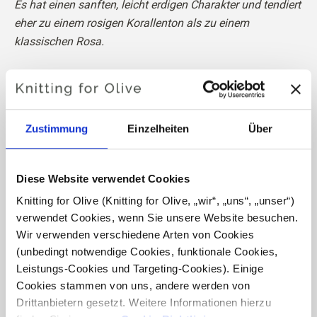
Es hat einen sanften, leicht erdigen Charakter und tendiert
eher zu einem rosigen Korallenton als zu einem
klassischen Rosa.
Farbton
: Neutral-warm
Farbsaison
: Sanfter Herbst
Auch gut geeignet für
: Sanfter Sommer
Zustimmung
Einzelheiten
Über
Knitting for Olive Cotton Merino eine weiche und leichte
Mischung aus
Diese Website verwendet Cookies
70 % OCS-zertifizierte Baumwolle und
30 % RWS-
Knitting for Olive (Knitting for Olive, „wir“, „uns“, „unser“) 
zertifizierte Merinowolle
. Die Wolle fügt der Baumwolle
verwendet Cookies, wenn Sie unsere Website besuchen. 
Sprungkraft und Elastizität hinzu und macht unser Cotton
Wir verwenden verschiedene Arten von Cookies 
Merino zu einem schönen, überwiegend aus Baumwolle
(unbedingt notwendige Cookies, funktionale Cookies, 
bestehenden Garn, das das ganze Jahr über verwendet
Leistungs-Cookies und Targeting-Cookies). Einige 
werden kann und sich perfekt für alltägliche
Cookies stammen von uns, andere werden von 
Kleidungsstücke eignet.
Drittanbietern gesetzt. Weitere Informationen hierzu 