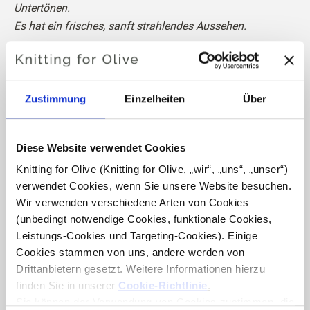
Untertönen.
Es hat ein frisches, sanft strahlendes Aussehen.
Farbton:
Neutral
Farbsaison:
Leichter Sommer
Auch gut geeignet für:
Leichter Frühling
Zustimmung
Einzelheiten
Über
Knitting for Olive Cotton Merino ist eine weiche und
Diese Website verwendet Cookies
leichte Mischung aus 70% Baumwolle und
30 % RWS-
zertifizierte Merinowolle
. Die Wolle fügt der Baumwolle
Knitting for Olive (Knitting for Olive, „wir“, „uns“, „unser“) 
verwendet Cookies, wenn Sie unsere Website besuchen. 
Sprungkraft und Elastizität hinzu und macht unser Cotton
Wir verwenden verschiedene Arten von Cookies 
Merino zu einem schönen, überwiegend aus Baumwolle
(unbedingt notwendige Cookies, funktionale Cookies, 
bestehenden Garn, das das ganze Jahr über verwendet
Leistungs-Cookies und Targeting-Cookies). Einige 
werden kann und sich perfekt für alltägliche
Cookies stammen von uns, andere werden von 
Kleidungsstücke eignet.
Drittanbietern gesetzt. Weitere Informationen hierzu 
finden Sie in unserer 
Cookie-Richtlinie
.
Unsere Merinowolle stammt von Schafen, die ohne
Sie können der Verwendung von Cookies zustimmen, die 