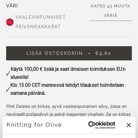
VÄRI
KATSO 43 MUUTA
VÄRIÄ
VAALEANPUNAISET
PÄIVÄNKAKKARAT
LISÄÄ OSTOSKORIIN
€9,80
Käytä
100,00 €
lisää ja saat ilmaisen toimituksen EU:n
alueella!
Klo 13.00 CET mennessä tehdyt tilaukset toimitetaan
samana päivänä.
Pink Daisies on kirkas, syvä vaaleanpunainen sävy, jossa on
neutraalit pohjasävyt ja selvä magentan vivahde. Se on kirkas
vaaleanpunainen sävy, jolla on eloisa ja puhdas ilme.