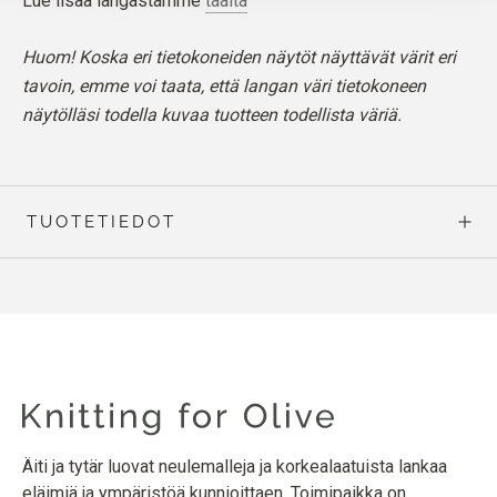
Lue lisää langastamme
täältä
Huom! Koska eri tietokoneiden näytöt näyttävät värit eri
tavoin, emme voi taata, että langan väri tietokoneen
näytölläsi todella kuvaa tuotteen todellista väriä.
TUOTETIEDOT
Äiti ja tytär luovat neulemalleja ja korkealaatuista lankaa
eläimiä ja ympäristöä kunnioittaen. Toimipaikka on