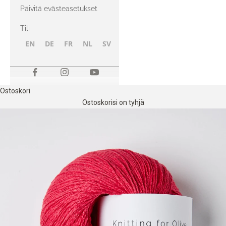
kanssa
Päivitä evästeasetukset
Tili
EN
DE
FR
NL
SV
NB
FI
Ostoskori
Ostoskorisi on tyhjä