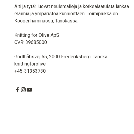
Äiti ja tytär luovat neulemalleja ja korkealaatuista lankaa
eläimiä ja ympäristöä kunnioittaen. Toimipaikka on
Kööpenhaminassa, Tanskassa.
Knitting for Olive ApS
CVR: 39685000
Godthåbsvej 55, 2000 Frederiksberg, Tanska
knittingforolive
+45-31353730