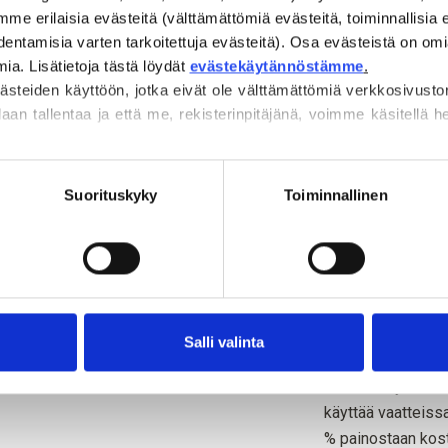
 erilaisia evästeitä (välttämättömiä evästeitä, toiminnallisia ev
Väri tuntuu raikkaal
entamisia varten tarkoitettuja evästeitä). Osa evästeistä on omi
luonne sekä herkkä,
a. Lisätietoja tästä löydät 
evästekäytännöstämme
.
vaimea tai pehmeä
steiden käyttöön, jotka eivät ole välttämättömiä verkkosivusto
daan tallentaa ja että me, rekisterinpitäjänä, voimme käsitellä henk
Sävy
: Viileä
Värikausi
: Pehme
 suostumuksesi milloin tahansa 
evästekäytäntömme
, josta l
Sopii hyvin myös
.
Suorituskyky
Toiminnallinen
Knitting for Olive
on valmistettu puh
Sen raaka-aineena 
koteloista sen jäl
perhosiksi ja per
Salli valinta
Silkki on hyvin lä
käyttää vaatteiss
% painostaan koste