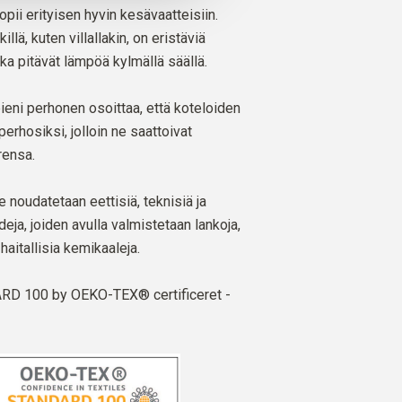
opii erityisen hyvin kesävaatteisiin.
llä, kuten villallakin, on eristäviä
ka pitävät lämpöä kylmällä säällä.
ieni perhonen osoittaa, että koteloiden
perhosiksi, jolloin ne saattoivat
rensa.
oudatetaan eettisiä, teknisiä ja
ja, joiden avulla valmistetaan lankoja,
 haitallisia kemikaaleja.
D 100 by OEKO-TEX® certificeret -