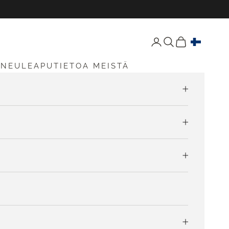
Avaa tili -sivu
Avaa haku
Avaa ostoskori
S
NEULEAPU
TIETOA MEISTÄ