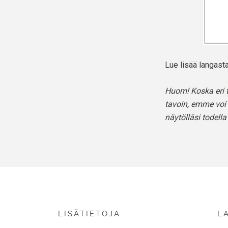
Lue lisää langa
Huom! Koska eri t
tavoin, emme voi 
näytölläsi todella
LISÄTIETOJA
L