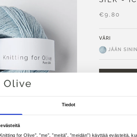
€9,80
VÄRI
JÄÄN SINI
LISÄÄ
Käytä
100,00 €
alueella!
Tiedot
Klo 13.00 CET m
samana päivänä
evästeitä
Ice Blue on erittäin 
Knitting for Olive”, ”me”, ”meitä”, ”meidän”) käyttää evästeitä, kun 
raikas ilme.