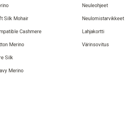
rino
Neuleohjeet
ft Silk Mohair
Neulomistarvikkeet
mpatible Cashmere
Lahjakortti
tton Merino
Värinsovitus
re Silk
avy Merino