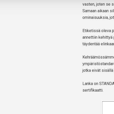
vasten, joten se s
Samaan aikaan silki
ominaisuuksia, jot
Etiketissä oleva p
annettiin kehittyä 
täydentää elinkaa
Kehräämössämme n
ympäristöstandarde
jotka eivät sisällä
Lanka on
STANDAR
sertifikaatti.