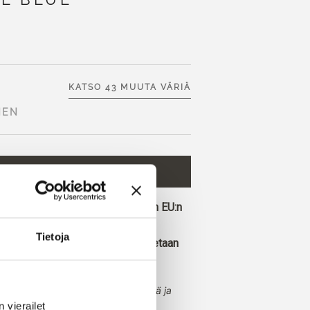
KATSO 43 MUUTA VÄRIÄ
NEN
 OSTOSKORIIN
€9,80
lisää ja saat ilmaisen toimituksen EU:n
Tietoja
ennessä tehdyt tilaukset toimitetaan
.
vaalea, viileä sininen, jolla on selkeä ja
vierailet 