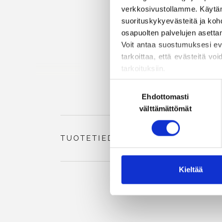
verkkosivustollamme. Käytämme
suorituskykyevästeitä ja kohd
osapuolten palvelujen asettami
Voit antaa suostumuksesi evä
tarkoittaa, että evästeitä voi
tarkoituksiin.
Voit muuttaa tai peruuttaa
Suostumuksen
estämisestä ja poistamisesta
Ehdottomasti
valinta
välttämättömät
TUOTETIEDOT
Kieltää