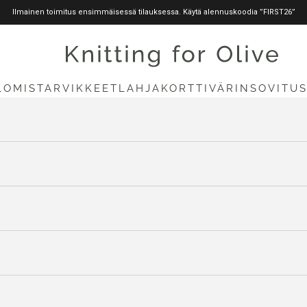
Ilmainen toimitus ensimmäisessä tilauksessa. Käytä alennuskoodia ”FIRST26”
knittingforolive.com
LOMISTARVIKKEET
LAHJAKORTTI
VÄRINSOVITU