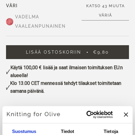
VÄRI
KATSO 43 MUUTA
VÄRIÄ
VADELMA
VAALEANPUNAINEN
LISÄÄ OSTOSKORIIN
€9,80
Käytä
100,00 €
lisää ja saat ilmaisen toimituksen EU:n
alueella!
Klo 13.00 CET mennessä tehdyt tilaukset toimitetaan
samana päivänä.
Hue
: Neutraali-kylmä
Värikausi
: Kevyt kesä
Suostumus
Tiedot
Tietoja