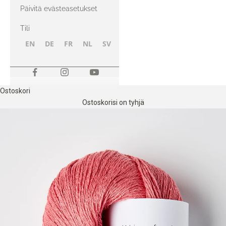
kanssa
Päivitä evästeasetukset
Tili
EN
DE
FR
NL
SV
NB
FI
Ostoskori
Ostoskorisi on tyhjä