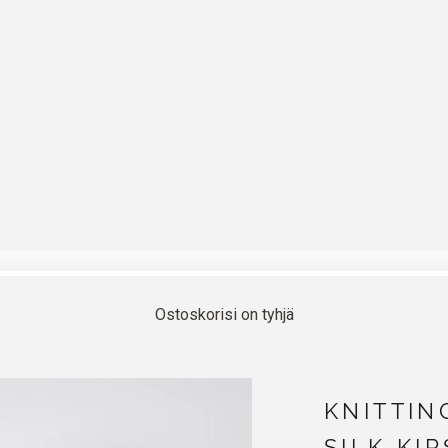
Ostoskorisi on tyhjä
KNITTIN
SILK KI