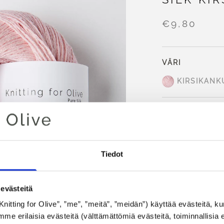
€9,80
VÄRI
KIRSIKANK
LISÄÄ
Käytä
100,00 €
Tiedot
alueella!
Klo 13.00 CET m
samana päivänä
evästeitä
Knitting for Olive”, ”me”, ”meitä”, ”meidän”) käyttää evästeitä, kun 
Cherry Blossom o
 erilaisia evästeitä (välttämättömiä evästeitä, toiminnallisia ev
on neutraalit poh