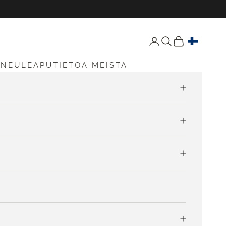
Avaa tili -sivu
Avaa haku
Avaa ostoskori
S
NEULEAPU
TIETOA MEISTÄ