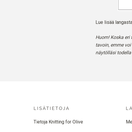
Lue lisää langa
Huom! Koska eri t
tavoin, emme voi 
näytölläsi todella
LISÄTIETOJA
L
Tietoja Knitting for Olive
Me