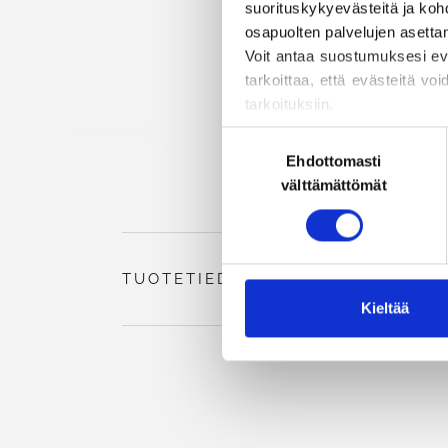
suorituskykyevästeitä ja kohd
osapuolten palvelujen asettami
Voit antaa suostumuksesi evä
tarkoittaa, että evästeitä voi
tarkoituksiin.
Voit muuttaa tai peruuttaa
Suostumuksen
estämisestä ja poistamisesta
Ehdottomasti
valinta
välttämättömät
TUOTETIEDOT
Kieltää