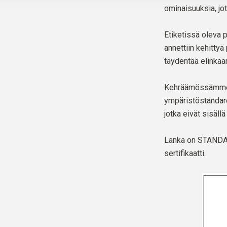
ominaisuuksia, jot
Etiketissä oleva p
annettiin kehittyä 
täydentää elinkaa
Kehräämössämme n
ympäristöstandarde
jotka eivät sisällä
Lanka on
STANDAR
sertifikaatti.