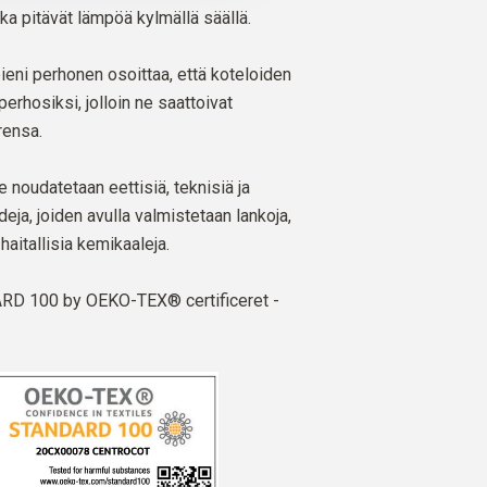
ka pitävät lämpöä kylmällä säällä.
ieni perhonen osoittaa, että koteloiden
perhosiksi, jolloin ne saattoivat
rensa.
oudatetaan eettisiä, teknisiä ja
ja, joiden avulla valmistetaan lankoja,
 haitallisia kemikaaleja.
D 100 by OEKO-TEX® certificeret -