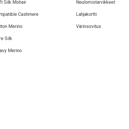
ft Silk Mohair
Neulomistarvikkeet
mpatible Cashmere
Lahjakortti
tton Merino
Värinsovitus
re Silk
avy Merino