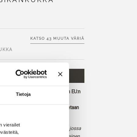
KATSO 43 MUUTA VÄRIÄ
UKKA
 OSTOSKORIIN
€9,80
lisää ja saat ilmaisen toimituksen EU:n
Tietoja
ennessä tehdyt tilaukset toimitetaan
.
vierailet 
n kirkas, vaaleanpunainen sävy, jossa
ästeitä, 
jasävyt ja klassinen vaaleanpunainen