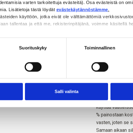
entamisia varten tarkoitettuja evästeitä). Osa evästeistä on omi
luonne.
a. Lisätietoja tästä löydät 
evästekäytännöstämme
.
steiden käyttöön, jotka eivät ole välttämättömiä verkkosivusto
Hue
: Neutraali
daan tallentaa ja että me, rekisterinpitäjänä, voimme käsitellä henk
Värikausi
: Kevyt 
Sopii hyvin myös
 suostumuksesi milloin tahansa 
evästekäytäntömme
, josta l
.
Suorituskyky
Toiminnallinen
Knitting for Olive
lanka, joka on val
(raakasilkki), joka
kerätty koteloista
kypsyä koiksi ja k
Salli valinta
Silkki on hyvin lä
käyttää vaatteiss
% painostaan koste
vasten, joten se s
Samaan aikaan silki