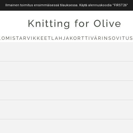
Ilmainen toimitus ensimmäisessä tilauksessa. Käytä alennuskoodia ”FIRST26”
knittingforolive.com
LOMISTARVIKKEET
LAHJAKORTTI
VÄRINSOVITU