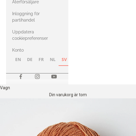
Återförsäljare
med Heavy
Inloggning för
Merino
partihandel
Uppdatera
cookiepreferenser
Konto
EN
DE
FR
NL
SV
NB
FI
Vagn
Din varukorg är tom