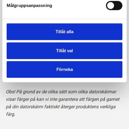
Målgruppsanpassning
Garnet är
STANDARD 100 av OEKO-TEX®-certifierat
Tillåt alla
Tillåt val
Förneka
Läs mer om vårt garn
här
Obs! På grund av de olika sätt som olika datorskärmar
visar färger på kan vi inte garantera att färgen på garnet
på din datorskärm faktiskt återger produktens verkliga
färg.