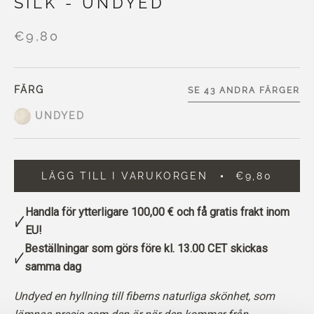
SILK - UNDYED
€9,80
FÄRG
SE 43 ANDRA FÄRGER
UNDYED
LÄGG TILL I VARUKORGEN
€9,80
Handla för ytterligare
100,00 €
och få gratis frakt inom
EU!
Beställningar som görs före kl. 13.00 CET skickas
samma dag
Undyed en hyllning till fiberns naturliga skönhet, som