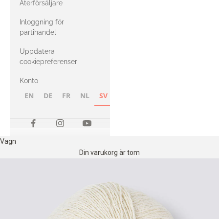
Återförsäljare
med Heavy
Inloggning för
Merino
partihandel
Uppdatera
cookiepreferenser
Konto
EN
DE
FR
NL
SV
NB
FI
Vagn
Din varukorg är tom