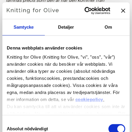
lämnas precis som den är när den kommer från
silkeskokongerna.
Fibrerna har en ljus, varm benvit färg.
Det har ett rått utseende och känns varmare och mer
Samtycke
Detaljer
Om
organiskt än Cream.
Observera att eftersom detta garn är undyed kan färgen
variera något mellan olika partier.
Denna webbplats använder cookies
Knitting for Olive (Knitting for Olive, ”vi”, ”oss”, ”vår”) 
Nyans
: Neutral-varm
använder cookies när du besöker vår webbplats. Vi 
Färgtyp
: Äkta höst
använder olika typer av cookies (absolut nödvändiga 
Passar även bra för:
Mjuk höst och Ljus vår
cookies, funktionscookies, prestandacookies och 
målgruppsanpassade cookies). Vissa cookies är våra 
Knitting for Olive Pure Silk är ett mjukt, exklusivt garn av
egna, medan andra placeras av tredjepartstjänster. För 
rent bourettesilke (råsilke) som framställs av silkesfibrer
mer information om detta, se vår 
cookiepolicy
.
Du kan samtycka till att vi använder cookies som inte är 
som samlas in från kokonger efter att pupporna har fått
nödvändiga för att webbplatsen ska fungera. Ditt 
mogna till malar och fly.
samtycke innebär att cookies får placeras och att vi, i 
Val
egenskap av personuppgiftsansvarig, får behandla dina 
Absolut nödvändigt
av
Silke har omfattande värmereglerande egenskaper och