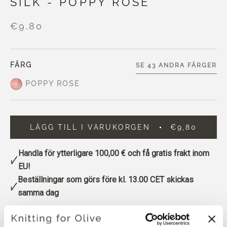
SILK - POPPY ROSE
€9,80
FÄRG
SE 43 ANDRA FÄRGER
POPPY ROSE
LÄGG TILL I VARUKORGEN
€9,80
Handla för ytterligare
100,00 €
och få gratis frakt inom
EU!
Beställningar som görs före kl. 13.00 CET skickas
samma dag
Poppy Rose är en ljus, varmrosa nyans med subtila