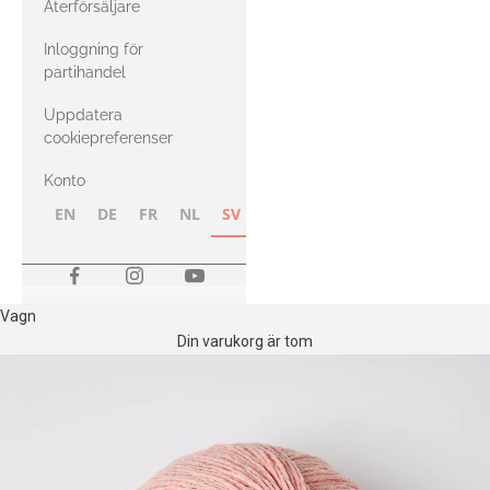
Återförsäljare
med Heavy
Inloggning för
Merino
partihandel
Uppdatera
cookiepreferenser
Konto
EN
DE
FR
NL
SV
NB
FI
Vagn
Din varukorg är tom