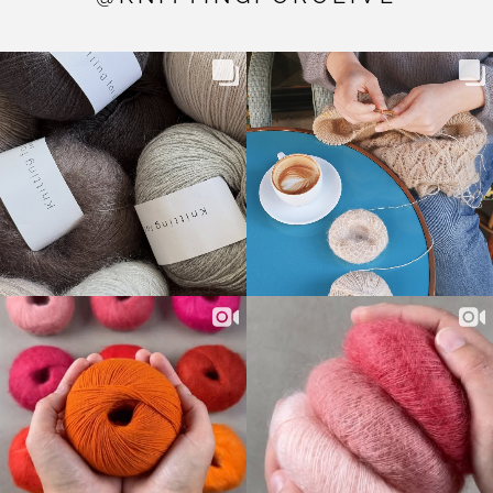
Stücken Seidenfaden. Diese kurzen Seidenfasern werden
zu Garn verarbeitet. Dies ist ein sehr zeitaufwändiger
Prozess, und das Endergebnis ist weniger glatt als
andere Seide, da lange Seidenfäden ein glatteres
Endprodukt ergeben.