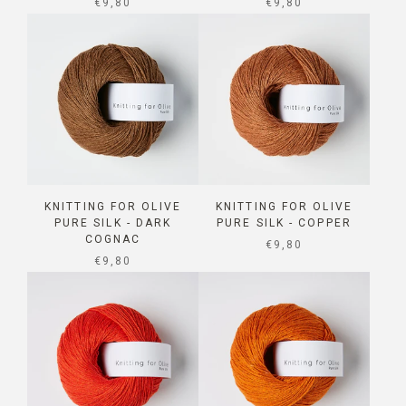
SALE PRICE
SALE PRICE
€9,80
€9,80
KNITTING FOR OLIVE
KNITTING FOR OLIVE
PURE SILK - DARK
PURE SILK - COPPER
COGNAC
SALE PRICE
€9,80
SALE PRICE
€9,80