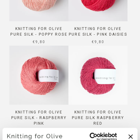
KNITTING FOR OLIVE
KNITTING FOR OLIVE
PURE SILK - POPPY ROSE
PURE SILK - PINK DAISIES
SALE PRICE
SALE PRICE
€9,80
€9,80
KNITTING FOR OLIVE
KNITTING FOR OLIVE
PURE SILK - RASPBERRY
PURE SILK RASPBERRY
PINK
RED
SALE PRICE
SALE PRICE
€9,80
€9,80