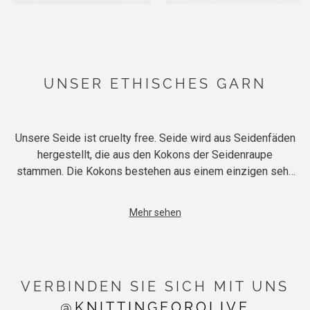
UNSER ETHISCHES GARN
Unsere Seide ist cruelty free. Seide wird aus Seidenfäden
hergestellt, die aus den Kokons der Seidenraupe
stammen. Die Kokons bestehen aus einem einzigen sehr,
sehr langen Faden. Bei der konventionellen
Seidenproduktion werden die Kokons gekocht, so dass
Mehr sehen
die Seidenwürmer sterben. Auf diese Weise kann der
lange, intakte Seidenfaden verwendet werden. Unsere
Seide wird aus Seidenfäden von aufgebrochenen Kokons
hergestellt, bei denen sich die Seidenwürmer zu Motten
VERBINDEN SIE SICH MIT UNS
entwickelt haben und aus dem Kokon entkommen sind.
Der zerbrochene Kokon besteht nun aus vielen kurzen
@KNITTINGFOROLIVE