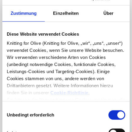
Zustimmung
Einzelheiten
Über
Diese Website verwendet Cookies
Knitting for Olive (Knitting for Olive, „wir“, „uns“, „unser“) 
verwendet Cookies, wenn Sie unsere Website besuchen. 
Wir verwenden verschiedene Arten von Cookies 
KNITTING FOR OLIVE
KNITTING FOR OLIVE
PURE SILK WATERMELON
PURE SILK - RHUBARB
(unbedingt notwendige Cookies, funktionale Cookies, 
JUICE
SALE PRICE
€9,80
Leistungs-Cookies und Targeting-Cookies). Einige 
SALE PRICE
€9,80
Cookies stammen von uns, andere werden von 
Drittanbietern gesetzt. Weitere Informationen hierzu 
finden Sie in unserer 
Cookie-Richtlinie
.
Sie können der Verwendung von Cookies zustimmen, die 
für das Funktionieren der Website nicht erforderlich sind. 
Auswahl
Ihre Zustimmung bedeutet, dass Cookies gesetzt werden 
Unbedingt erforderlich
mit
dürfen und dass wir als Verantwortlicher Ihre 
Zustimmung
personenbezogenen Daten für die unten genannten 