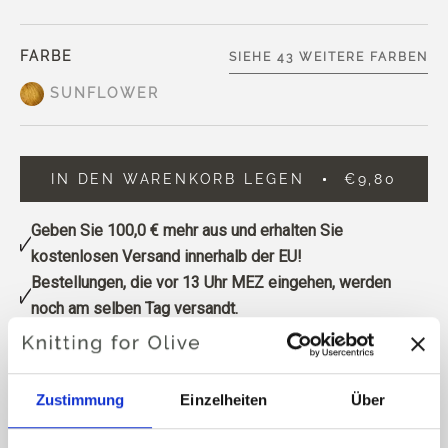
FARBE
SIEHE 43 WEITERE FARBEN
SUNFLOWER
IN DEN WARENKORB LEGEN
€9,80
Geben Sie
100,0 €
mehr aus und erhalten Sie
kostenlosen Versand innerhalb der EU!
Bestellungen, die vor 13 Uhr MEZ eingehen, werden
noch am selben Tag versandt.
Knitting for Olive Pure Silk ist ein weiches, exklusives
Garn aus reiner Bourette-Seide (Rohseide), das aus
Zustimmung
Einzelheiten
Über
Seidenfasern hergestellt wird, die aus den Kokons
gewonnen werden, nachdem die Puppen zu Motten