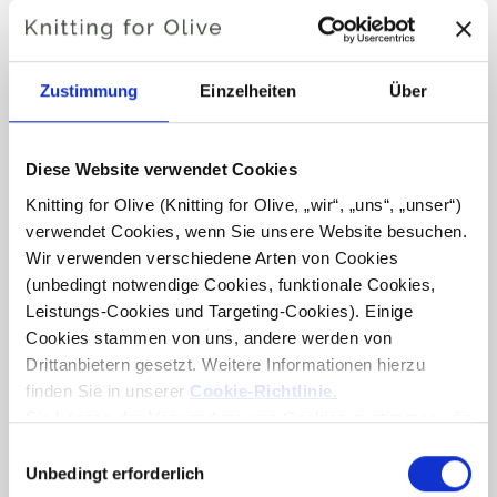
Farbton aufweist.
Farbton
: Neutral-kühles
„
Zustimmung
Einzelheiten
Über
“ Farbtyp
: Echter Sommer
Passt auch gut zu
: Heller Sommer, Strahlender Winter und
Dunkler Winter
Diese Website verwendet Cookies
Knitting for Olive (Knitting for Olive, „wir“, „uns“, „unser“) 
Knitting for Olive Pure Silk ist ein weiches, exklusives
verwendet Cookies, wenn Sie unsere Website besuchen. 
Garn aus reiner Bourette-Seide (Rohseide), das aus
Wir verwenden verschiedene Arten von Cookies 
Seidenfasern hergestellt wird, die aus den Kokons
(unbedingt notwendige Cookies, funktionale Cookies, 
gewonnen werden, nachdem die Puppen zu Motten
Leistungs-Cookies und Targeting-Cookies). Einige 
heranreifen und entweichen.
Cookies stammen von uns, andere werden von 
Drittanbietern gesetzt. Weitere Informationen hierzu 
Seide verfügt über umfangreiche wärmeregulierende
finden Sie in unserer 
Cookie-Richtlinie
.
Eigenschaften und kann daher das ganze Jahr über in
Sie können der Verwendung von Cookies zustimmen, die 
Kleidungsstücken verwendet werden. Seide kann bis zu
für das Funktionieren der Website nicht erforderlich sind. 
Auswahl
30 % ihres Gewichts an Feuchtigkeit aufnehmen und fühlt
Ihre Zustimmung bedeutet, dass Cookies gesetzt werden 
Unbedingt erforderlich
mit