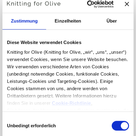
Farbton
: Neutral-warm
Farbsaison
: Dunkler Herbst
Zustimmung
Einzelheiten
Über
Passt auch gut zu
: Sanfter Herbst
Knitting for Olive Pure Silk ein weiches, exklusives Garn
Diese Website verwendet Cookies
aus reiner Bourette-Seide (Rohseide), hergestellt aus
Knitting for Olive (Knitting for Olive, „wir“, „uns“, „unser“) 
Seidenfasern, die aus Kokons gewonnen werden,
verwendet Cookies, wenn Sie unsere Website besuchen. 
nachdem die Puppen zu Motten herangewachsen sind und
Wir verwenden verschiedene Arten von Cookies 
entfliegen konnten.
(unbedingt notwendige Cookies, funktionale Cookies, 
Leistungs-Cookies und Targeting-Cookies). Einige 
Seide hat umfangreiche wärmeregulierende Eigenschaften
Cookies stammen von uns, andere werden von 
Drittanbietern gesetzt. Weitere Informationen hierzu 
und kann daher das ganze Jahr über in Kleidungsstücken
finden Sie in unserer 
Cookie-Richtlinie
.
verwendet werden. Seide kann bis zu 30 % ihres Gewichts
Sie können der Verwendung von Cookies zustimmen, die 
an Feuchtigkeit aufnehmen und fühlt sich dennoch trocken
für das Funktionieren der Website nicht erforderlich sind. 
Auswahl
auf der Haut an, weshalb sie sich besonders für den
Ihre Zustimmung bedeutet, dass Cookies gesetzt werden 
Unbedingt erforderlich
mit
Sommer eignet. Gleichzeitig hat Seide wie Wolle
dürfen und dass wir als Verantwortlicher Ihre 
Zustimmung