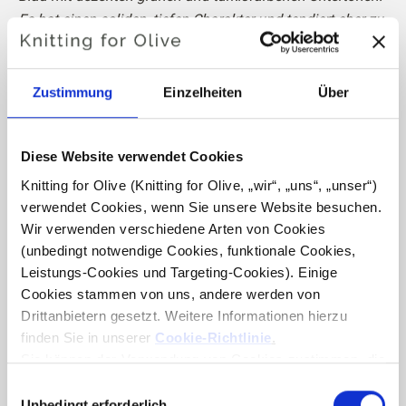
Es hat einen soliden, tiefen Charakter und tendiert eher zu
Petrol als zu Marineblau oder klassischem Blau.
Farbton
: Neutral-warm
Zustimmung
Einzelheiten
Über
Farbtyp
: Sanfter Herbst
Passt auch gut zu
: Echter Herbst
Diese Website verwendet Cookies
Knitting for Olive Pure Silk ist ein weiches, exklusives
Knitting for Olive (Knitting for Olive, „wir“, „uns“, „unser“) 
Garn aus reiner Bourette-Seide (Rohseide), das aus
verwendet Cookies, wenn Sie unsere Website besuchen. 
Wir verwenden verschiedene Arten von Cookies 
Seidenfasern hergestellt wird, die aus den Kokons
(unbedingt notwendige Cookies, funktionale Cookies, 
gewonnen werden, nachdem die Puppen zu Motten
Leistungs-Cookies und Targeting-Cookies). Einige 
heranreifen und entweichen.
Cookies stammen von uns, andere werden von 
Drittanbietern gesetzt. Weitere Informationen hierzu 
Seide hat umfangreiche wärmeregulierende Eigenschaften
finden Sie in unserer 
Cookie-Richtlinie
.
und kann daher das ganze Jahr über in Kleidungsstücken
Sie können der Verwendung von Cookies zustimmen, die 
verwendet werden. Seide kann bis zu 30 % ihres Gewichts
für das Funktionieren der Website nicht erforderlich sind. 
Auswahl
an Feuchtigkeit aufnehmen und fühlt sich dennoch trocken
Ihre Zustimmung bedeutet, dass Cookies gesetzt werden 
Unbedingt erforderlich