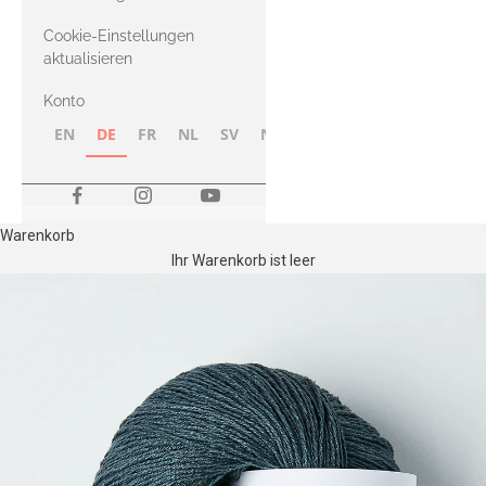
Merino
Cookie-Einstellungen
aktualisieren
Konto
EN
DE
FR
NL
SV
NB
FI
Warenkorb
Ihr Warenkorb ist leer