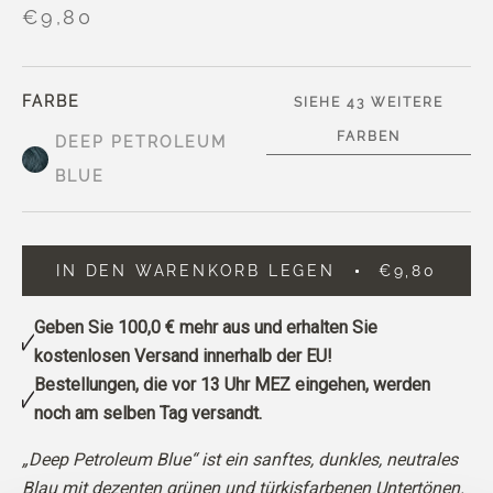
€9,80
FARBE
SIEHE 43 WEITERE
FARBEN
DEEP PETROLEUM
BLUE
IN DEN WARENKORB LEGEN
€9,80
Geben Sie
100,0 €
mehr aus und erhalten Sie
kostenlosen Versand innerhalb der EU!
Bestellungen, die vor 13 Uhr MEZ eingehen, werden
noch am selben Tag versandt.
„Deep Petroleum Blue“ ist ein sanftes, dunkles, neutrales
Blau mit dezenten grünen und türkisfarbenen Untertönen.