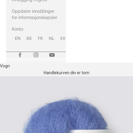
Oppdater innstillinger
for informasjonskapsler
Konto
EN
DE
FR
NL
SV
NB
FI
Vogn
Handlekurven din er tom