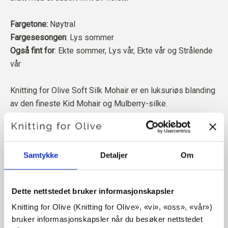
Fargetone:
Nøytral
Fargesesongen
: Lys sommer
Også fint for
: Ekte sommer, Lys vår, Ekte vår og Strålende
vår
Knitting for Olive Soft Silk Mohair er en luksuriøs blanding
av den fineste Kid Mohair og Mulberry-silke.
Mohairen vår kommer fra angorageiter som er avlet opp i Sør-
Afrika, og garnet er også produsert lokalt. Garnet vårt kan
Samtykke
Detaljer
Om
spores tilbake til de enkelte gårdene, noe som betyr at vi vet
nøyaktig hvilke gårder, bønder og geiter ullen vår kommer fra.
Dette nettstedet bruker informasjonskapsler
All mohairen vår er uavhengig sertifisert i henhold til
Knitting for Olive (Knitting for Olive», «vi», «oss», «vår») 
Responsible Mohair Standard (RMS), som er sertifisert av
bruker informasjonskapsler når du besøker nettstedet 
Control Union,
CU 1276494.