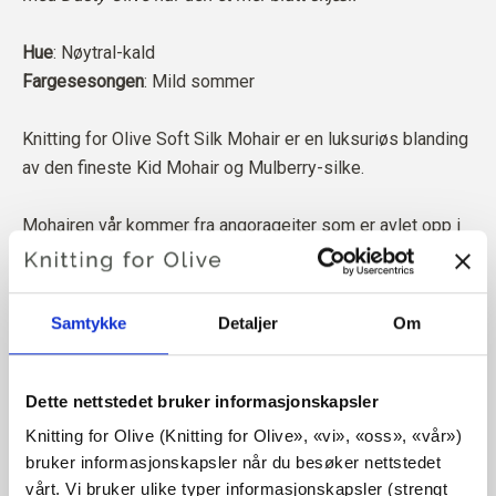
Hue
: Nøytral-kald
Fargesesongen
: Mild sommer
Knitting for Olive Soft Silk Mohair er en luksuriøs blanding
av den fineste Kid Mohair og Mulberry-silke.
Mohairen vår kommer fra angorageiter som er avlet opp i
Sør-Afrika, og garnet er også produsert lokalt. Garnet vårt
kan spores tilbake til de enkelte gårdene, noe som betyr
at vi vet nøyaktig hvilke gårder, bønder og geiter ullen vår
Samtykke
Detaljer
Om
kommer fra.
All mohairen vår er uavhengig sertifisert i henhold til
Dette nettstedet bruker informasjonskapsler
Responsible Mohair Standard (RMS), som er sertifisert av
Knitting for Olive (Knitting for Olive», «vi», «oss», «vår») 
Control Union,
CU 1276494.
bruker informasjonskapsler når du besøker nettstedet 
vårt. Vi bruker ulike typer informasjonskapsler (strengt 