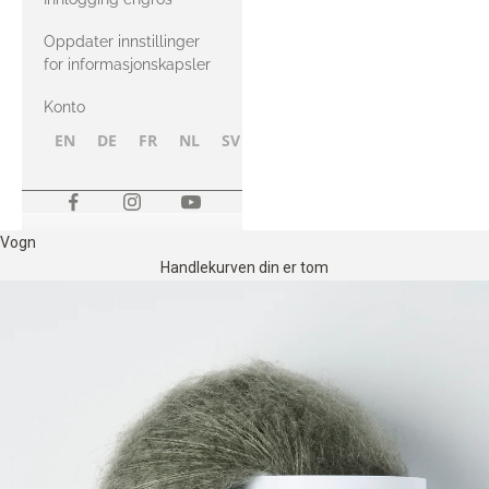
Oppdater innstillinger
for informasjonskapsler
Konto
EN
DE
FR
NL
SV
NB
FI
Vogn
Handlekurven din er tom