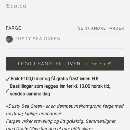
€10,10
FARGE
SE 97 ANDRE FARGER
DUSTY SEA GREEN
LEGG I HANDLEKURVEN
10,10 €
Bruk
€100,0
mer og få gratis frakt innen EU!
Bestillinger som legges inn før kl. 13.00 norsk tid,
sendes samme dag
«Dusty Sea Green» er en dempet, mellomgrønn farge med
nøytrale, kjølige undertoner.
Fargen virker støvaktig og litt gråaktig. Sammenlignet
med Dusty Olive har den et mer blått skjær.