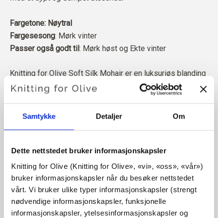
Fargetone: Nøytral
Fargesesong
: Mørk vinter
Passer også godt til
: Mørk høst og Ekte vinter
Knitting for Olive Soft Silk Mohair er en luksuriøs blanding
av den fineste Kid Mohair og Mulberry-silke.
Mohairen vår kommer fra angorageiter som er avlet opp i
Samtykke
Detaljer
Om
Sør-Afrika, og garnet er også produsert lokalt. Garnet vårt
kan spores tilbake til de enkelte gårdene, noe som betyr
at vi vet nøyaktig hvilke gårder, bønder og geiter ullen vår
Dette nettstedet bruker informasjonskapsler
kommer fra.
Knitting for Olive (Knitting for Olive», «vi», «oss», «vår») 
bruker informasjonskapsler når du besøker nettstedet 
All mohairen vår er uavhengig sertifisert i henhold til
vårt. Vi bruker ulike typer informasjonskapsler (strengt 
Responsible Mohair Standard (RMS), som er sertifisert av
nødvendige informasjonskapsler, funksjonelle 
Control Union,
CU 1276494.
informasjonskapsler, ytelsesinformasjonskapsler og 