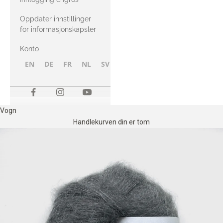
Oppdater innstillinger
for informasjonskapsler
Konto
EN
DE
FR
NL
SV
NB
FI
Vogn
Handlekurven din er tom