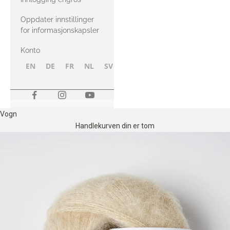
Oppdater innstillinger
for informasjonskapsler
Konto
EN
DE
FR
NL
SV
NB
FI
Vogn
Handlekurven din er tom