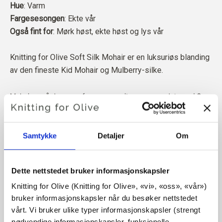
Hue
: Varm
Fargesesongen
: Ekte vår
Også fint for
: Mørk høst, ekte høst og lys vår
Knitting for Olive Soft Silk Mohair er en luksuriøs blanding
av den fineste Kid Mohair og Mulberry-silke.
Mohairen vår kommer fra angorageiter som er avlet opp i Sør-
Afrika, og garnet er også produsert lokalt. Garnet vårt kan
spores tilbake til de enkelte gårdene, noe som betyr at vi vet
nøyaktig hvilke gårder, bønder og geiter ullen vår kommer fra.
Samtykke
Detaljer
Om
All mohairen vår er uavhengig sertifisert i henhold til
Dette nettstedet bruker informasjonskapsler
Responsible Mohair Standard (RMS), som er sertifisert av
Control Union,
CU 1276494.
Knitting for Olive (Knitting for Olive», «vi», «oss», «vår») 
bruker informasjonskapsler når du besøker nettstedet 
vårt. Vi bruker ulike typer informasjonskapsler (strengt 
Garnet produseres med stor respekt for dyrevelferd og
nødvendige informasjonskapsler, funksjonelle 