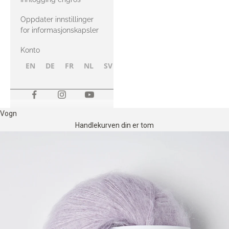
Oppdater innstillinger
for informasjonskapsler
Konto
EN
DE
FR
NL
SV
NB
FI
Vogn
Handlekurven din er tom