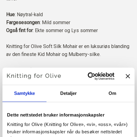
Hue
: Nøytral-kald
Fargesesongen
: Mild sommer
Også fint for
: Ekte sommer og Lys sommer
Knitting for Olive Soft Silk Mohair er en luksuriøs blanding
av den fineste Kid Mohair og Mulberry-silke.
Mohairen vår kommer fra angorageiter som er avlet opp i
Sør-Afrika, og garnet er også produsert lokalt. Garnet vårt
kan spores tilbake til de enkelte gårdene, noe som betyr
Samtykke
Detaljer
Om
at vi vet nøyaktig hvilke gårder, bønder og geiter ullen vår
kommer fra.
Dette nettstedet bruker informasjonskapsler
All mohairen vår er uavhengig sertifisert i henhold til
Knitting for Olive (Knitting for Olive», «vi», «oss», «vår») 
Responsible Mohair Standard (RMS), som er sertifisert av
bruker informasjonskapsler når du besøker nettstedet 
Control Union,
CU 1276494.