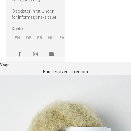
Oppdater innstillinger
for informasjonskapsler
Konto
EN
DE
FR
NL
SV
NB
FI
Vogn
Handlekurven din er tom