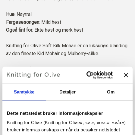
Hue
: Nøytral
Fargesesongen
: Mild høst
Også fint for
: Ekte høst
og mørk høst
Knitting for Olive Soft Silk Mohair er en luksuriøs blanding
av den fineste Kid Mohair og Mulberry-silke.
Mohairen vår kommer fra angorageiter som er avlet opp i
Sør-Afrika, og garnet er også produsert lokalt. Garnet vårt
kan spores tilbake til de enkelte gårdene, noe som betyr
Samtykke
Detaljer
Om
at vi vet nøyaktig hvilke gårder, bønder og geiter ullen vår
kommer fra.
Dette nettstedet bruker informasjonskapsler
All mohairen vår er uavhengig sertifisert i henhold til
Knitting for Olive (Knitting for Olive», «vi», «oss», «vår») 
Responsible Mohair Standard (RMS), som er sertifisert av
bruker informasjonskapsler når du besøker nettstedet 
Control Union,
CU 1276494.