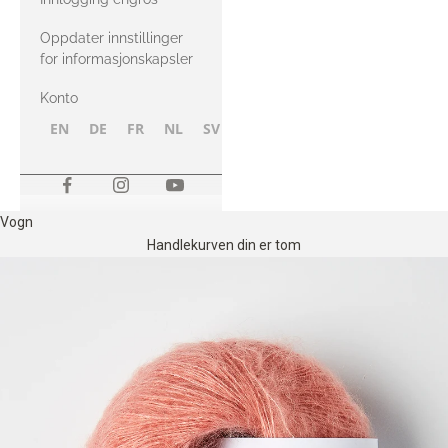
Oppdater innstillinger
for informasjonskapsler
Konto
EN
DE
FR
NL
SV
NB
FI
Vogn
Handlekurven din er tom