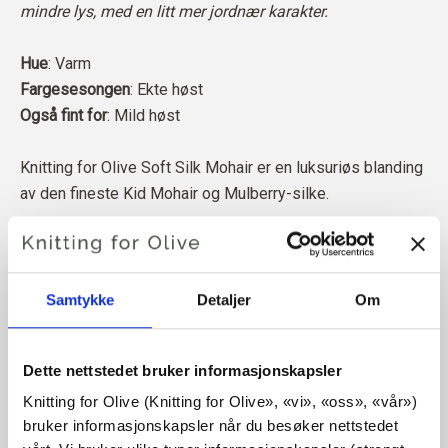
mindre lys, med en litt mer jordnær karakter.
Hue
: Varm
Fargesesongen
: Ekte høst
Også fint for
: Mild høst
Knitting for Olive Soft Silk Mohair er en luksuriøs blanding
av den fineste Kid Mohair og Mulberry-silke.
Mohairen vår kommer fra angorageiter som er avlet opp i
Sør-Afrika, og garnet er også produsert lokalt. Garnet vårt
kan spores tilbake til de enkelte gårdene, noe som betyr
Samtykke
Detaljer
Om
at vi vet nøyaktig hvilke gårder, bønder og geiter ullen vår
kommer fra.
Dette nettstedet bruker informasjonskapsler
All mohairen vår er uavhengig sertifisert i henhold til
Knitting for Olive (Knitting for Olive», «vi», «oss», «vår») 
bruker informasjonskapsler når du besøker nettstedet 
Responsible Mohair Standard (RMS), som er sertifisert av