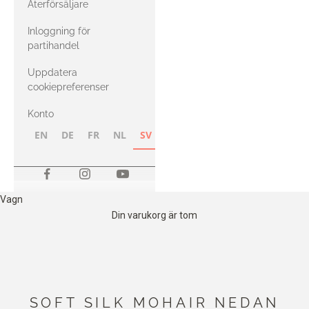
Återförsäljare
med Heavy
Inloggning för
Merino
partihandel
Uppdatera
cookiepreferenser
Konto
EN
DE
FR
NL
SV
NB
FI
Vagn
Din varukorg är tom
SOFT SILK MOHAIR NEDAN