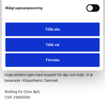
Målgruppsanpassning
KNITTING FOR OLIVE
KNITTING FOR OLIVE
SOFT SILK MOHAIR -
SOFT SILK MOHAIR -
DUSTY BANANA
UNDYED
SALE PRICE
SALE PRICE
€10,10
€10,10
Tillåt alla
Tillåt val
Förneka
En mor och dotter skapar tillsammans stickmönster och
högkvalitativt garn med respekt för djur och miljö. Vi är
baserade i Köpenhamn, Danmark.
Knitting for Olive ApS
CVR: 39685000