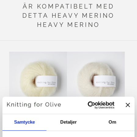
ÄR KOMPATIBELT MED
DETTA HEAVY MERINO
HEAVY MERINO
KNITTING FOR OLIVE
KNITTING FOR OLIVE
Samtycke
Detaljer
Om
SOFT SILK MOHAIR -
SOFT SILK MOHAIR -
ELDERFLOWER
CREAM
SALE PRICE
SALE PRICE
€10,10
€10,10