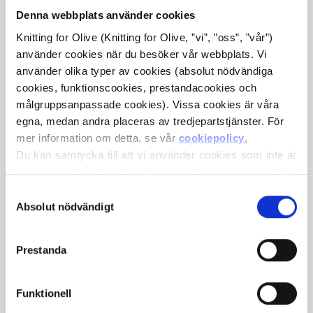
Denna webbplats använder cookies
Knitting for Olive (Knitting for Olive, ”vi”, ”oss”, ”vår”) 
använder cookies när du besöker vår webbplats. Vi 
använder olika typer av cookies (absolut nödvändiga 
cookies, funktionscookies, prestandacookies och 
målgruppsanpassade cookies). Vissa cookies är våra 
egna, medan andra placeras av tredjepartstjänster. För 
mer information om detta, se vår 
cookiepolicy
.
KNITTING FOR OLIVE
KNITTING FOR OLIVE
Du kan samtycka till att vi använder cookies som inte är 
SOFT SILK MOHAIR -
SOFT SILK MOHAIR -
nödvändiga för att webbplatsen ska fungera. Ditt 
MARZIPAN
WHEAT
samtycke innebär att cookies får placeras och att vi, i 
Val
SALE PRICE
SALE PRICE
€10,10
€10,10
egenskap av personuppgiftsansvarig, får behandla dina 
Absolut nödvändigt
av
personuppgifter för de ändamål som anges nedan.
samtycke
Du kan när som helst ändra eller återkalla ditt samtycke 
Prestanda
via vår 
cookiepolicy
, där du också hittar information om 
hur du blockerar och raderar cookies.
Funktionell