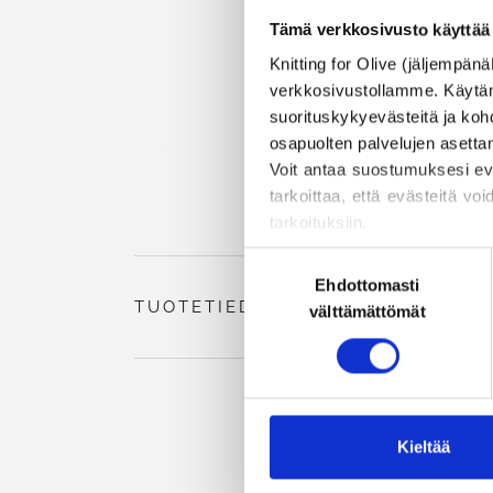
Tämä verkkosivusto käyttää 
Knitting for Olive (jäljempänä
verkkosivustollamme. Käytämme
suorituskykyevästeitä ja kohd
osapuolten palvelujen asettami
Voit antaa suostumuksesi evä
tarkoittaa, että evästeitä voi
tarkoituksiin.
Voit muuttaa tai peruuttaa
Suostumuksen
estämisestä ja poistamisesta
Ehdottomasti
valinta
TUOTETIEDOT
välttämättömät
Kieltää