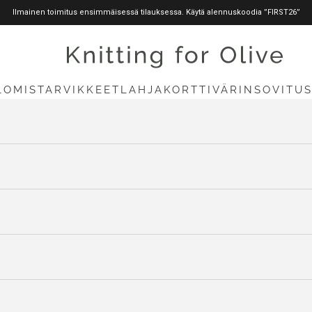
Ilmainen toimitus ensimmäisessä tilauksessa. Käytä alennuskoodia ”FIRST26”
knittingforolive.com
LOMISTARVIKKEET
LAHJAKORTTI
VÄRINSOVITU