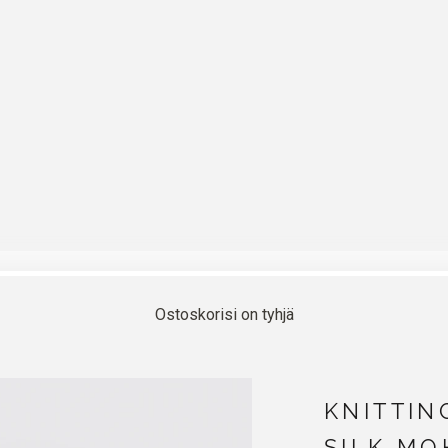
Ostoskorisi on tyhjä
KNITTIN
SILK MO