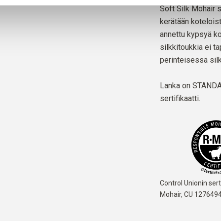
Soft Silk Mohair si
kerätään kotelois
annettu kypsyä koi
silkkitoukkia ei t
perinteisessä sil
Lanka on
STANDAR
sertifikaatti.
Control Unionin ser
Mohair,
CU 127649