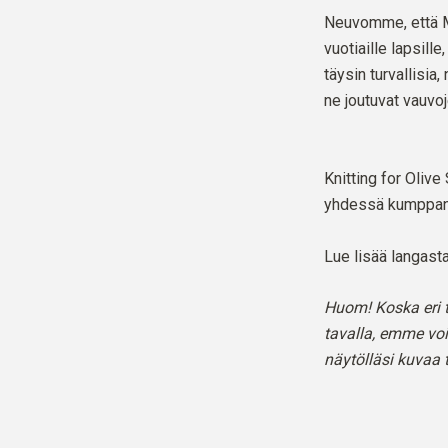
Neuvomme, että Mo
vuotiaille lapsille
täysin turvallisia,
ne joutuvat vauvo
Knitting for Olive
yhdessä kumppan
Lue lisää langa
Huom! Koska eri t
tavalla, emme voi
näytölläsi kuvaa t