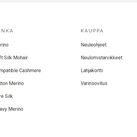
ANKA
KAUPPA
rino
Neuleohjeet
ft Silk Mohair
Neulomistarvikkeet
mpatible Cashmere
Lahjakortti
tton Merino
Värinsovitus
re Silk
avy Merino