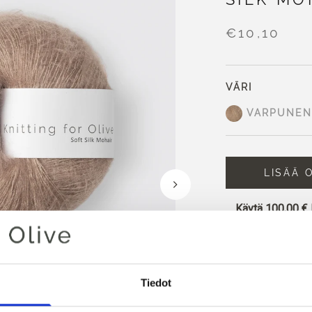
€10,10
VÄRI
VARPUNEN
LISÄÄ 
Käytä
100,00 €
alueella!
Klo 13.00 CET m
samana päivänä
Tiedot
Knitting for Olive
hienointa kid-moha