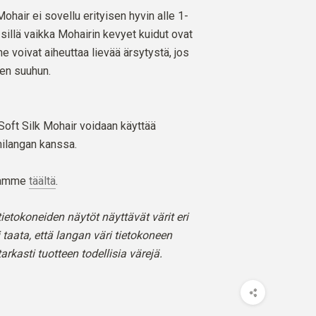
hair ei sovellu erityisen hyvin alle 1-
, sillä vaikka Mohairin kevyet kuidut ovat
 ne voivat aiheuttaa lievää ärsytystä, jos
jen suuhun.
 Soft Silk Mohair voidaan käyttää
ilangan kanssa.
stamme
täältä
.
ietokoneiden näytöt näyttävät värit eri
 taata, että langan väri tietokoneen
arkasti tuotteen todellisia värejä.