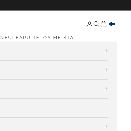
Avaa tili -sivu
Avaa haku
Avaa ostoskori
S
NEULEAPU
TIETOA MEISTÄ