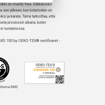
lkki on cruelty free. Silkkikuidut
ta sen jälkeen, kun koteloiden on
ksi ja karata. Tämä tarkoittaa, että
apeta prosessin aikana, kuten
kin tuotannossa.
D 100 by OEKO-TEX® certificeret -
tifioima RMS
4