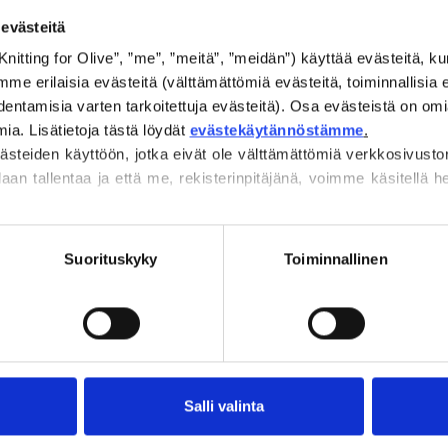
evästeitä
Mohairimme on perä
Knitting for Olive”, ”me”, ”meitä”, ”meidän”) käyttää evästeitä, kun 
angoravuohista, ja 
 erilaisia evästeitä (välttämättömiä evästeitä, toiminnallisia ev
Lankamme ovat jäljit
entamisia varten tarkoitettuja evästeitä). Osa evästeistä on omi
tarkoittaa, että tie
a. Lisätietoja tästä löydät 
evästekäytännöstämme
.
viljelijöiltä ja milt
steiden käyttöön, jotka eivät ole välttämättömiä verkkosivusto
daan tallentaa ja että me, rekisterinpitäjänä, voimme käsitellä henk
 suostumuksesi milloin tahansa 
evästekäytäntömme
, josta l
Kaikki mohair on s
.
mohair-standardin
Suorituskyky
Toiminnallinen
Control Union,
CU
Lanka tuotetaan el
sosiaalisesti va
eettisiä, teknisiä
Salli valinta
lankoja, joissa ei 