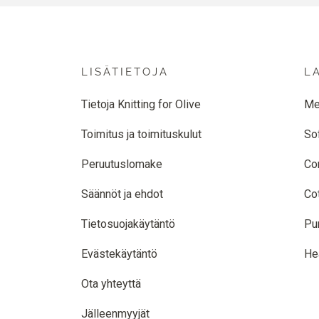
LISÄTIETOJA
L
Tietoja Knitting for Olive
Me
Toimitus ja toimituskulut
So
Peruutuslomake
Co
Säännöt ja ehdot
Co
Tietosuojakäytäntö
Pu
Evästekäytäntö
He
Ota yhteyttä
Jälleenmyyjät