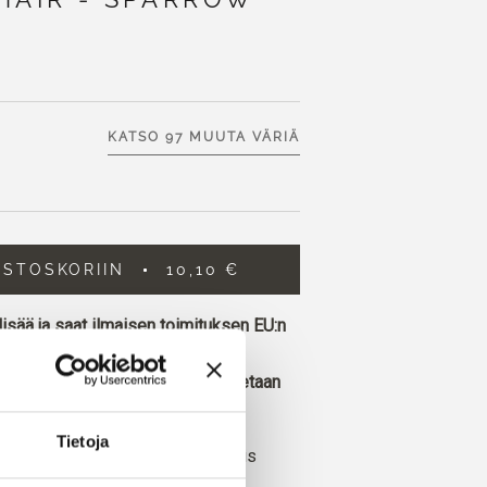
KATSO 97 MUUTA VÄRIÄ
OSTOSKORIIN
10,10 €
lisää ja saat ilmaisen toimituksen EU:n
ennessä tehdyt tilaukset toimitetaan
.
Tietoja
 Soft Silk Mohair ylellinen sekoitus
iria ja mulperipuun silkkiä.