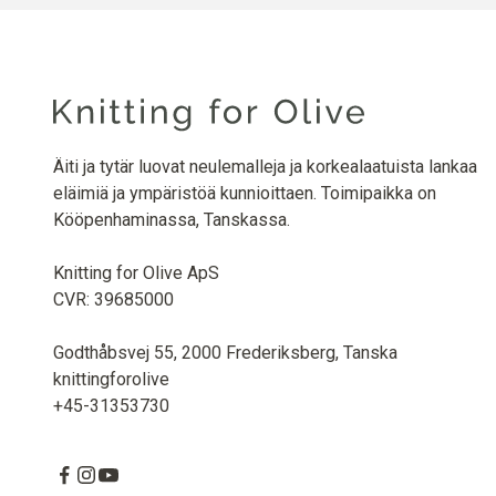
Äiti ja tytär luovat neulemalleja ja korkealaatuista lankaa
eläimiä ja ympäristöä kunnioittaen. Toimipaikka on
Kööpenhaminassa, Tanskassa.
Knitting for Olive ApS
CVR: 39685000
Godthåbsvej 55, 2000 Frederiksberg, Tanska
knittingforolive
+45-31353730