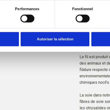
irer votre consentement à tout moment via notre 
Politique en 
qui signifie que 
rmations sur le blocage et la suppression des cookies.
Performances
Fonctionnel
fermes, de quels 
provient notre lain
Tout notre mohair
selon la norme R
Autoriser la sélection
certifiée par Cont
Le fil est produit
des animaux et de
filature respecte
environnementales
chimiques nocifs.
La soie dans notre
fibres de soie so
les chrysalides on