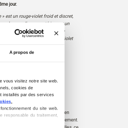
me jour.
 » est un rouge-violet froid et discret,
ces brunes. Il se caractérise par un
poudré et sobre, qui confère à la
uci et terreux, plutôt qu’un ton violet
A propos de
ut en douceur
pour
: Un vrai été
e vous visitez notre site web. 
nels, cookies de 
 Soft Silk Mohair est un luxueux
 installés par des services 
hair et de soie de mûrier.
ookies
.
fonctionnement du site web. 
vient de chèvres angora élevées en
e responsable du traitement, 
le fil est également produit localement.
ables jusqu'aux fermes individuelles, ce