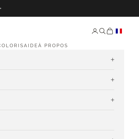
»
Ouvrir Mon compte
Ouvrir Recherche
Ouvrir Mon pan
COLORIS
AIDE
À PROPOS