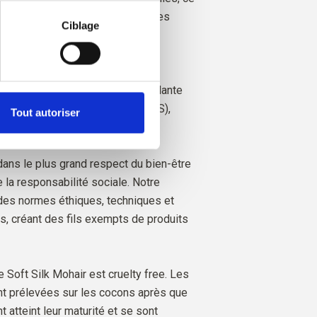
matière de cookies
, où vous 
nous savons exactement de quelles
Ciblage
éleveurs et de quelles chèvres
e.
 est certifié de manière indépendante
esponsible Mohair Standard (RMS),
Tout autoriser
rol Union,
CU1276494.
 dans le plus grand respect du bien-être
 la responsabilité sociale. Notre
 des normes éthiques, techniques et
, créant des fils exempts de produits
 Soft Silk Mohair est cruelty free. Les
nt prélevées sur les cocons après que
t atteint leur maturité et se sont