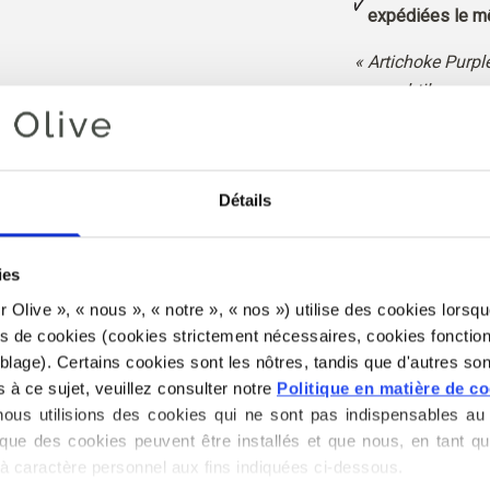
expédiées le mê
« Artichoke Purple
aux subtiles nuan
aspect nettement 
coloris aspect ado
vif ou éclatant.
Détails
Nuance
: Cool
coloris
: Un été to
ies
Également idéal 
for Olive », « nous », « notre », « nos ») utilise des cookies lorsqu
es de cookies (cookies strictement nécessaires, cookies fonction
Knitting for Olive
lage). Certains cookies sont les nôtres, tandis que d'autres sont
mélange de kid mo
s à ce sujet, veuillez consulter notre 
Politique en matière de c
us utilisions des cookies qui ne sont pas indispensables au 
Notre mohair pro
que des cookies peuvent être installés et que nous, en tant qu
Afrique du Sud et 
à caractère personnel aux fins indiquées ci-dessous.
Nos fils sont traç