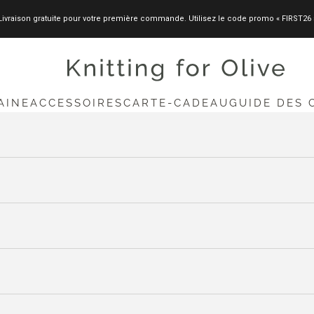
Livraison gratuite pour votre première commande. Utilisez le code promo « FIRST26 
knittingforolive.com
AINE
ACCESSOIRES
CARTE-CADEAU
GUIDE DES 