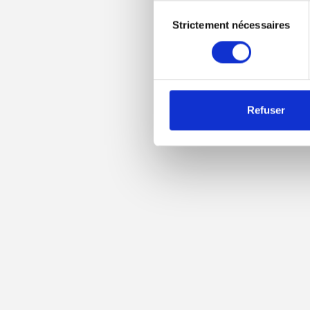
Vous pouvez modifier ou ret
Sélection
trouverez également des info
Strictement nécessaires
du
consentement
Refuser