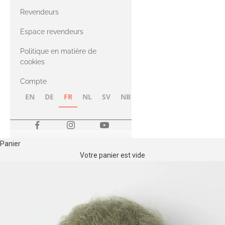
CASHMERE
Compatible
Revendeurs
Cashmere
avec le fil Merino
Espace revendeurs
Politique en matière de
avec le fil Heavy
cookies
Merino
Compte
EN
DE
FR
NL
SV
NB
FI
Panier
Votre panier est vide