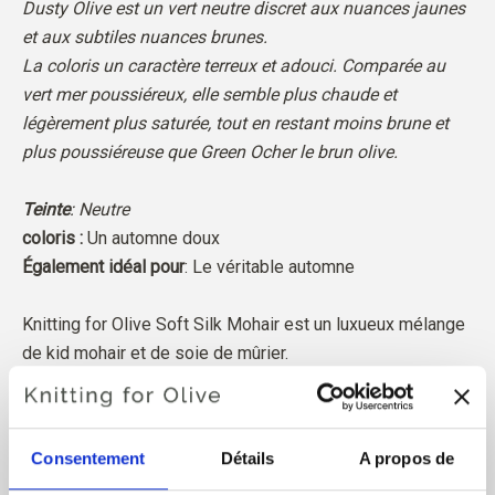
Dusty Olive est un vert neutre discret aux nuances jaunes
et aux subtiles nuances brunes.
La coloris un caractère terreux et adouci. Comparée au
vert mer poussiéreux, elle semble plus chaude et
légèrement plus saturée, tout en restant moins brune et
plus poussiéreuse que Green Ocher le brun olive.
Teinte
: Neutre
coloris :
Un automne doux
Également idéal pour
: Le véritable automne
Knitting for Olive Soft Silk Mohair est un luxueux mélange
de kid mohair et de soie de mûrier.
Notre mohair provient de chèvres angora élevées en Afrique
du Sud et le fil est également produit localement. Nos fils sont
Consentement
Détails
A propos de
traçables jusqu'aux fermes individuelles, ce qui signifie que