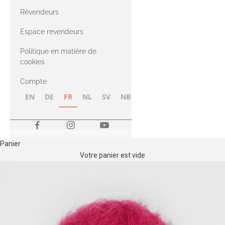
CASHMERE
Compatible
Revendeurs
Cashmere
avec le fil Merino
Espace revendeurs
Politique en matière de
avec le fil Heavy
cookies
Merino
Compte
EN
DE
FR
NL
SV
NB
FI
Panier
Votre panier est vide