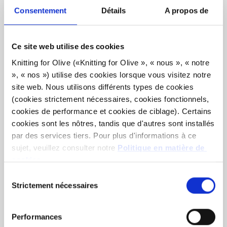
Nos fils sont traçables jusqu'aux fermes individuelles, ce
Consentement
Détails
A propos de
qui signifie que nous savons exactement de quelles
fermes, de quels éleveurs et de quelles chèvres provient
notre laine.
Ce site web utilise des cookies
Knitting for Olive («Knitting for Olive », « nous », « notre 
Tout notre mohair est certifié de manière indépendante
», « nos ») utilise des cookies lorsque vous visitez notre 
selon la norme Responsible Mohair Standard (RMS),
site web. Nous utilisons différents types de cookies 
certifiée par Control Union,
CU
1276494.
(cookies strictement nécessaires, cookies fonctionnels, 
cookies de performance et cookies de ciblage). Certains 
Le fil est produit dans le plus grand respect du bien-être
cookies sont les nôtres, tandis que d'autres sont installés 
animal et dans le respect de la responsabilité sociale.
par des services tiers. Pour plus d'informations à ce 
Notre filature respecte des normes éthiques, techniques
sujet, veuillez consulter notre 
Politique en matière de 
cookies
.
et environnementales, créant ainsi des fils exempts de
Vous pouvez accepter que nous utilisions des cookies 
produits chimiques nocifs.
Sélection
qui ne sont pas indispensables au fonctionnement du site 
Strictement nécessaires
du
web. Votre consentement signifie que des cookies 
consentement
La soie utilisée dans notre Soft Silk Mohair cruelty free.
peuvent être installés et que nous, en tant que 
Les fibres de soie sont récoltées à partir des cocons
Performances
responsable du traitement, pouvons traiter vos données à 