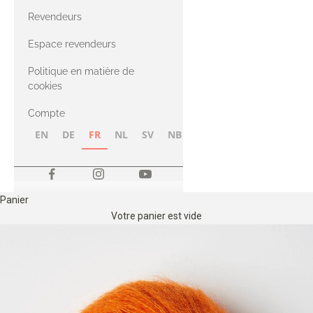
CASHMERE
Compatible
Revendeurs
Cashmere
avec le fil Merino
Espace revendeurs
Politique en matière de
avec le fil Heavy
cookies
Merino
Compte
EN
DE
FR
NL
SV
NB
FI
Panier
Votre panier est vide