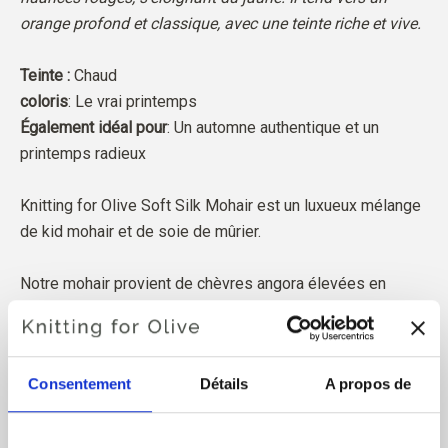
orange profond et classique, avec une teinte riche et vive.
Teinte :
Chaud
coloris
: Le vrai printemps
Également idéal pour
: Un automne authentique et un
printemps radieux
Knitting for Olive Soft Silk Mohair est un luxueux mélange
de kid mohair et de soie de mûrier.
Notre mohair provient de chèvres angora élevées en
Afrique du Sud et le fil est également produit localement.
Nos fils sont traçables jusqu'aux fermes individuelles, ce
qui signifie que nous savons exactement de quelles
Consentement
Détails
A propos de
fermes, de quels éleveurs et de quelles chèvres provient
notre laine.