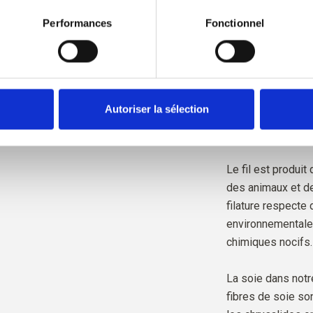
irer votre consentement à tout moment via notre 
Politique en 
Nos fils sont traç
rmations sur le blocage et la suppression des cookies.
Performances
Fonctionnel
qui signifie que 
fermes, de quels 
provient notre lain
Tout notre mohair
Autoriser la sélection
selon la norme R
certifiée par Cont
Le fil est produit
des animaux et de
filature respecte
environnementales
chimiques nocifs.
La soie dans notre
fibres de soie so