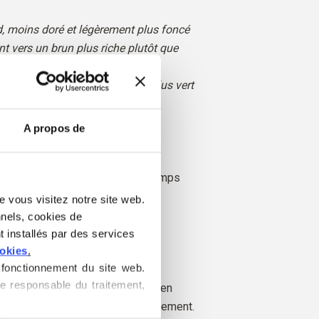
nd, moins doré et légèrement plus foncé
t vers un brun plus riche plutôt que
èrement plus discret et un peu plus vert
A propos de
haud
 doux
Également adapté à
: Printemps
e vous visitez notre site web. 
nels, cookies de 
 Soft Silk Mohair est un luxueux
 installés par des services 
hair et de soie de mûrier.
ookies
.
fonctionnement du site web. 
e responsable du traitement, 
vient de chèvres angora élevées en
le fil est également produit localement.