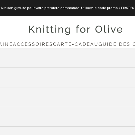
Livraison gratuite pour votre première commande. Utilisez le code promo « FIRST26 
knittingforolive.com
AINE
ACCESSOIRES
CARTE-CADEAU
GUIDE DES 