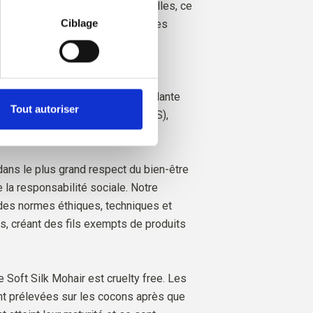
matière de cookies
, où vous 
ables jusqu'aux fermes individuelles, ce
Ciblage
nous savons exactement de quelles
éleveurs et de quelles chèvres
e.
 est certifié de manière indépendante
Tout autoriser
esponsible Mohair Standard (RMS),
rol Union,
CU 1276494.
 dans le plus grand respect du bien-être
 la responsabilité sociale. Notre
 des normes éthiques, techniques et
, créant des fils exempts de produits
 Soft Silk Mohair est cruelty free. Les
nt prélevées sur les cocons après que