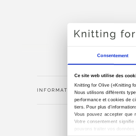
Consentement
Ce site web utilise des cook
Knitting for Olive («Knitting 
INFORMATIONS SUR LE PRODUIT
Nous utilisons différents typ
performance et cookies de cib
tiers. Pour plus d'information
Vous pouvez accepter que no
Votre consentement signifie 
pouvons traiter vos données 