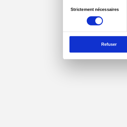
Vous pouvez modifier ou ret
Sélection
trouverez également des info
Strictement nécessaires
du
consentement
Refuser