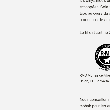
les chrysalides on
échappées. Cela s
tués au cours du 
production de soi
Le fil est
certifi
RMS Mohair certifié
Union,
CU 1276494
Nous conseillons d
mohair pour les en