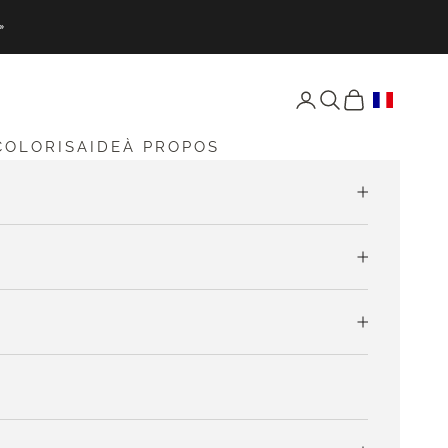
»
Ouvrir Mon compte
Ouvrir Recherche
Ouvrir Mon pan
COLORIS
AIDE
À PROPOS