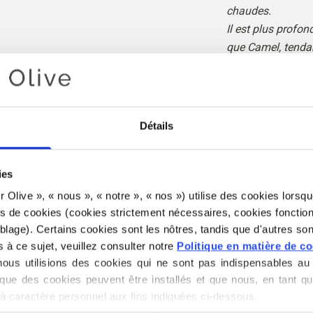
chaudes.
Il est plus profo
que Camel, tendan
vers le beige.
Le mohair est lég
que le mérinos.
Détails
Teinte : Neutre-c
coloris
: Automne
ies
clair
for Olive », « nous », « notre », « nos ») utilise des cookies lorsqu
es de cookies (cookies strictement nécessaires, cookies fonction
Knitting for Olive
lage). Certains cookies sont les nôtres, tandis que d'autres sont
mélange de kid mo
s à ce sujet, veuillez consulter notre 
Politique en matière de c
us utilisions des cookies qui ne sont pas indispensables au 
que des cookies peuvent être installés et que nous, en tant qu
Notre mohair pro
à caractère personnel aux fins indiquées ci-dessous.
Afrique du Sud et 