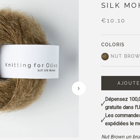
SILK MO
€10,10
COLORIS
NUT BRO
AJOUTE
Dépensez
100,
gratuite dans l'U
Les commandes 
expédiées le mê
Nut Brown un bru